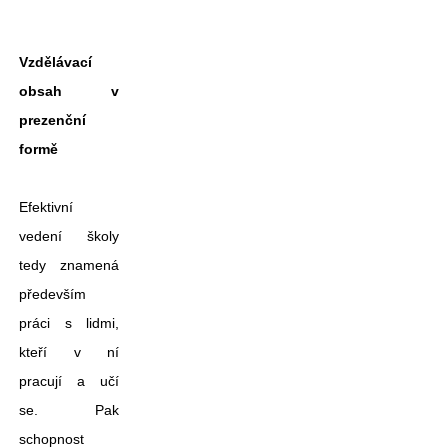
Vzdělávací
obsah v
prezenční
formě
Efektivní
vedení školy
tedy znamená
především
práci s lidmi,
kteří v ní
pracují a učí
se. Pak
schopnost