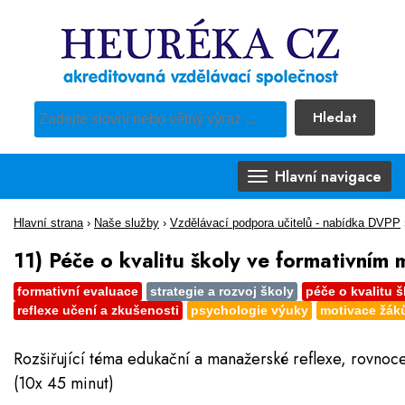
Hledat
Pro vyhledávání obsahu webu použijte předdefinovaný výběr
Hlavní navigace
Hlavní strana
›
Naše služby
›
Vzdělávací podpora učitelů - nabídka DVPP
11) Péče o kvalitu školy ve formativním
formativní evaluace
strategie a rozvoj školy
péče o kvalitu š
reflexe učení a zkušenosti
psychologie výuky
motivace žák
Rozšiřující téma edukační a manažerské reflexe, rovnoce
(10x 45 minut)