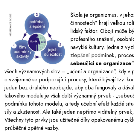
Škola je organizmus, v jeho
činnostech“ hrají velkou ro
lidský faktor. Obojí může b
profesního snažení, osobníc
navyklé kultury. Jedna z v
zlepšení podmínek, procesů
sebeučící se organizace
“
všech významových slov – „učení a organizace“, kdy v po
o vzájemně se podporující procesy, které bývají tzv. ko
jeden bez druhého neobejde, aby oba fungovaly a dával
takového modelu je však další významný prvek - „sebeuč
podmínku tohoto modelu, a tedy učební efekt každé situa
síly a zkušenost. Ale také jeden nepřímo viditelný prve
Všechny tyto prvky jsou užitečné díky opakovanému cyklu
průběžné zpětné vazby.