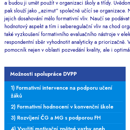
a budou ji umět použít v organizaci školy a třídy. Uvědomí
pak slouží jako „azimut“ společně učící se organizace. 
jejich dosahování mělo formativní vliv. Naučí se podáva
hodnotový aspekt a tím i seberegulační vliv na chod org
také vyzkoušení formativního evaluačního nástroje v ele
respondentní sběr vyhodnotit analyticky a priorizačně. V
pomocník nejen v oblasti pozvedání kvality, ale i optimá
Možnosti spolupráce DVPP
1) Formativní intervence na podporu učení
žáků
2) Formativní hodnocení v konvenční škole
3) Rozvíjení ČG a MG s podporou FH
4) Využití motivační zpětné vazby aneb