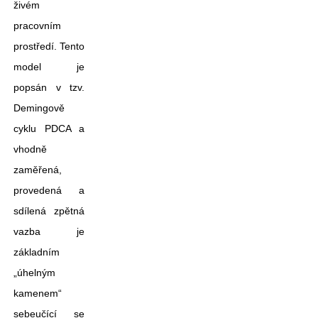
živém
pracovním
prostředí. Tento
model je
popsán v tzv.
Demingově
cyklu PDCA a
vhodně
zaměřená,
provedená a
sdílená zpětná
vazba je
základním
„úhelným
kamenem“
sebeučící se