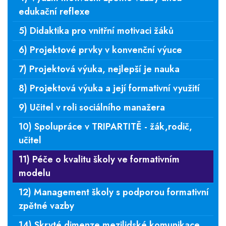
edukační reflexe
5) Didaktika pro vnitřní motivaci žáků
6) Projektové prvky v konvenční výuce
7) Projektová výuka, nejlepší je nauka
8) Projektová výuka a její formativní využití
9) Učitel v roli sociálního manažera
10) Spolupráce v TRIPARTITĚ - žák,rodič,
učitel
11) Péče o kvalitu školy ve formativním
modelu
12) Management školy s podporou formativní
zpětné vazby
14) Skryté dimenze mezilidské komunikace