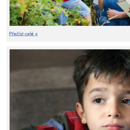
Přečíst celé »
Projektová výuka a její formativní využití
Projektová výuka je dnes často povolávaná forma 
řadu dobrých odůvodnění pro své použití, neboť počít
konáním ve školnáím učení a vychází tak vstříc p
Metoda projektové výuky je známá už řadu desetiletí, 
je nejen podceňován, ale i obáván. Učitel má k tomu ř
se jeví přípravná náročnost, ale také řada nepředvíd
při samotné realizaci nastat. Jádrem metody je to
odpovědnost za učení do rukou žáků či studentů, 
dovednost vlastní rozhodování při výuce. 
konstruktivismu. Proto projektová výuka skýtá řadu ed
nejen pro žáky, ale i pro samotného učitele. Během p