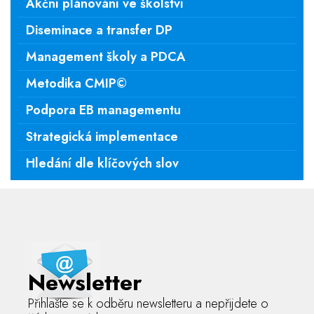
Akční plánování ve školství
Diseminace a transfer DP
Management školy a PDCA
Metodika CMIP©
Podpora EB managementu
Strategická implementace
Hledání dle klíčových slov
Newsletter
Přihlašte se k odběru newsletteru a nepřijdete o