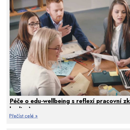
Prezenční forma 2x 5 hodin. Akreditace MŠMT: 215
Péče o edu-wellbeing s reflexí pracovní 
hodiny)
Přečíst celé »
Wellbeing je komplexita faktorů, opatření, proces
kvalitnější vzdělávání. Nic není zdarma a i o tuto