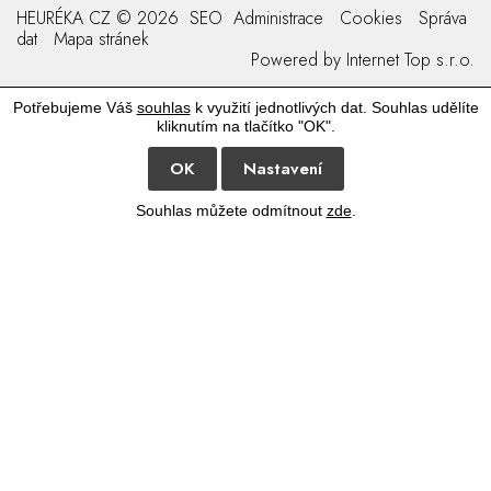
HEURÉKA CZ © 2026
SEO
Administrace
Cookies
Správa
dat
Mapa stránek
Powered by
Internet Top s.r.o.
Potřebujeme Váš
souhlas
k využití jednotlivých dat. Souhlas udělíte
kliknutím na tlačítko "OK".
OK
Nastavení
Souhlas můžete odmítnout
zde
.