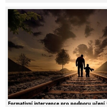
Motto:
S každým člověkem se setkáváme uvnitř t
Jak je možné, že někteří vysoce inteligentní a vzděl
úspěšní? Odpověď byla nalezena už před tisíciletími,
přílišnou pozornost. Před pár desetiletími vstoupi
jako emoční inteligence. Přesto má svůj hlubinný oso
o pojetí a rozměr lásky, s jakou jsme se setkali při 
vnitřní stav, který se však nedá rozvíjet přijatými 
součástí tohoto stavu je obsahové vědomí - prožitk
lidem zcela chybí. Kognitivně bychom to pak mohli 
nežije".
Formativní intervence pro podporu učení 