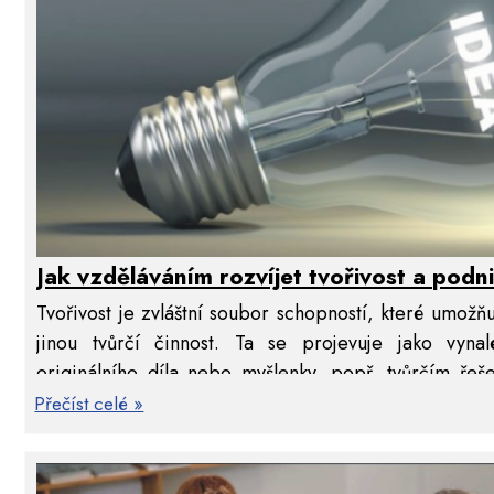
Jak vzděláváním rozvíjet tvořivost a podn
Tvořivost je zvláštní soubor schopností, které umož
jinou tvůrčí činnost. Ta se projevuje jako vynal
originálního díla nebo myšlenky, popř. tvůrčím ře
vzdělání a tvořivost neodmyslitelně patří. V poslední
Přečíst celé »
dvojici ještě patří dovednost podnikavosti. Tedy lids
místo v lidské společnosti.