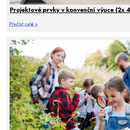
učitele, který díky ní může lépe přizpůsobovat, regulovat nebo i
Projektové prvky v konvenční výuce (2x 4
Užitečné téma pro školy a učitele, kteří se zajímají 
Přečíst celé »
dopřát jim rozvíjení důležitých osobních vloh a kompe
Téma se dotýká problematiky nejen konstruktivist
odpovědnosti, které v konvenční škole minulých let ne
Prožitek je rovnocennou součástí učení i spoluprác
ale i s pochopením vnitřního světa druhých lidí.