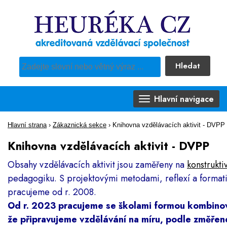
Hledat
Pro vyhledávání obsahu webu použijte předdefinovaný výběr
Hlavní navigace
Hlavní strana
›
Zákaznická sekce
›
Knihovna vzdělávacích aktivit - DVPP
Knihovna vzdělávacích aktivit - DVPP
Obsahy vzdělávacích aktivit jsou zaměřeny na
konstrukti
pedagogiku. S projektovými metodami, reflexí a format
pracujeme od r. 2008.
Od r. 2023 pracujeme se školami formou kombinov
že připravujeme vzdělávání na míru, podle změřen