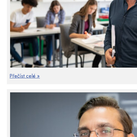
Přečíst celé »
Učitel v roli sociálního manažera (2x 4 ho
Učitel dnes nemůže konkurovat přehlcenému (de
může však probudit v žácích touhu po poznání a 