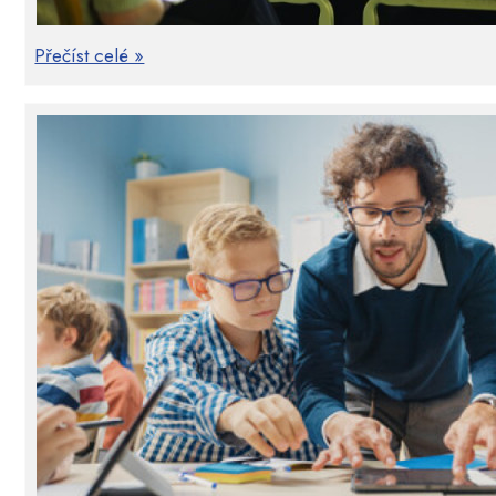
Přečíst celé »
Využití motivační zpětné vazby (2x 4 hodi
Pedagogika zaměřená na žáka a na rozvoj kompetencí vyžaduj
pedagogika zaměřená jen na přenesenou znalost a její aplikac
také světem zkušeností, kterých se nedosahuje jinak 
organizováním a zlepšováním. Proto je nepostradatelným 
vazba, umět ji poskytovat a umět ji využít pro růst žáků. 
schopnosti řešit problémy a tedy i rozvíjet svou odpovědnost 
týkat poznávacího i seberegulačního procesu, čímž se stává me
rukou učitelů silný nástroj, který není pouhým doplňk
pedagogickou metodu, zejména tam, kde učitel sází na konstr
myšlení. Motivující zpětná vazba probouzí v žákovi nejen 
účinností a kvalit navržených řešení. Tím se dotýká nejen s
překonávání překážek, tedy lidské vůle. Zpětná vazba je t
v pedagogice, neboť působí jak na aktivaci žáků, tak na pe