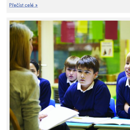
Přečíst celé »
Formativní intervence
je progresivní, nadčasová, 
promyšleným postupem, která aktivizuje učební činno
k rozvoji klíčových kompetencí. Výrazně podporuje k
souvislostech, rozvoj kritického a růstového myš
gramotnost, rozvoj kompetencí k učení a řešení probl
a integritou myšlení i s emocemi žáků ve prosp
dobrého učebního klimatu.
Formativní intervence
vzbuzuje u žáků i učitelů 
myšlení", tedy myšlení aktivní, kritické a kreativní, p
při řešení problémů a vzájemně se učí, což posiluje 
otázkami vyvolává hlubší myšlení a navádí žáky na uče
propojuje hluboké učení s povrchním, kdy lze zís
dovednostech v jeden celek.