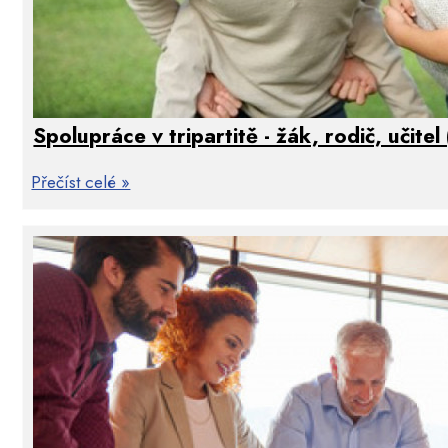
významně proinkluzivní.
Spolupráce v tripartitě - žák, rodič, učitel
Kompetenční model působí rodičům mnoho nejasností
Přečíst celé »
dnes poskytuje žákům a studentům. Jsou zvyklí na st
a tak se mohou někdy domnívat, že veškerá "moc" 
spojená odpovědnost za výsledky, je na straně učite
velmi těžké, neboť ty děti, které v rodinách nepoz
péči, jsou ve škole jen těžce motivovatelné. Celoživo
mnohé jen růžovým snem, přičemž můžeme propásn
rozvoj dítěte ještě ovlivnit. Stačí si uvědomit, že žác
jsou budoucími rodiči, a někteří možná budoucími učit