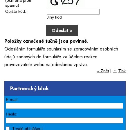
(ochrana proti
spamu)
Opište kód:
Jiný kód
Odeslat »
Položky označené tučně jsou povinné.
Odesláním formuláře souhlasím se zpracováním osobních
údajů zadaných do formuláře za účelem reakce
provozovatele webu na odeslanou zprávu.
« Zpět
|
Tisk
Partnerský blok
E-mail:
Heslo:
Trvalé přihlášení