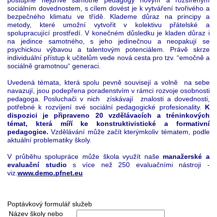
postupně nejdříve samotné pedagogy novým a rozšířeným
sociálním dovednostem, s cílem dovést je k vytváření tvořivého a
bezpečného klimatu ve třídě. Klademe důraz na principy a
metody, které umožní vytvořit v kolektivu přátelské a
spolupracující prostředí. V konečném důsledku je kladen důraz i
na jedince samotného, s jeho jedinečnou a neopakují se
psychickou výbavou a talentovým potenciálem. Právě skrze
individuální přístup k učitelům vede nová cesta pro tzv. “emočně a
sociálně gramotnou“ generaci.
Uvedená témata, která spolu pevně souvisejí a volně na sebe
navazují, jsou podepřena poradenstvím v rámci rozvoje osobnosti
pedagoga. Posluchači v nich získávají znalosti a dovednosti,
potřebné k rozvíjení své sociální pedagogické profesionality.
K
dispozici je připraveno 20 vzdělávacích a tréninkových
témat, která míří ke konstruktivistické a formativní
pedagogice.
Vzdělávání může začít kterýmkoliv tématem, podle
aktuální problematiky školy.
V průběhu spolupráce může škola využít naše
manažerské a
evaluační studio
s více než 250 evaluačními nástroji -
viz.
www.demo.pfnet.eu
Poptávkový formulář služeb
Název školy nebo