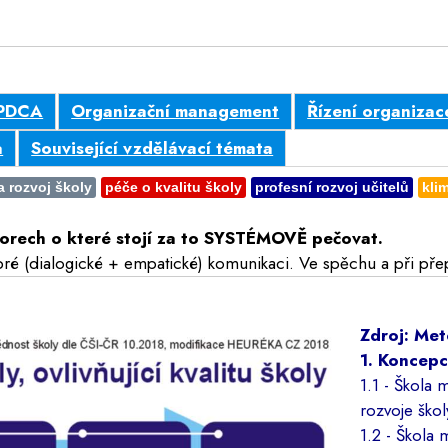
PDCA
Organizační management
Řízení organizac
a
Související vzdělávací témata
a rozvoj školy
péče o kvalitu školy
profesní rozvoj učitelů
kli
aktorech o které stojí za to SYSTÉMOVĚ pečovat.
bré (dialogické + empatické) komunikaci. Ve spěchu a při pře
Zdroj: Met
1. Koncepc
1.1 - Škola 
rozvoje škol
1.2 - Škola 