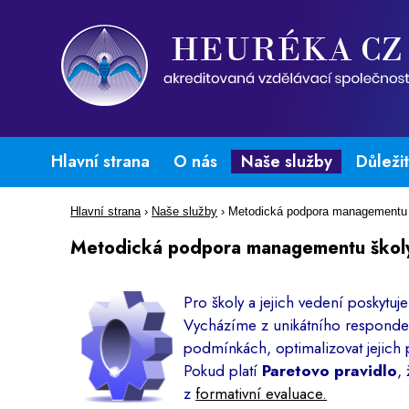
Hlavní strana
O nás
Naše služby
Důleži
Hlavní strana
›
Naše služby
›
Metodická podpora managementu
Metodická podpora managementu škol
Pro školy a jejich vedení poskytu
Vycházíme z unikátního respond
podmínkách, optimalizovat jejich 
Pokud platí
Paretovo pravidlo
,
z
formativní evaluace.