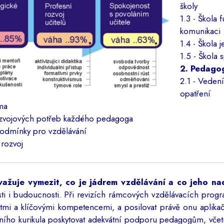
školy
1.3 - Škola 
komunikaci
1.4 - Škola 
1.5 - Škola 
2. Pedagog
2.1 - Vedení
opatření
ima
rozvojových potřeb každého pedagoga
 podmínky pro vzdělávání
 rozvoj
ovažuje vymezit, co je jádrem vzdělávání a co jeho n
osti i budoucnosti. Při revizích rámcových vzdělávacích pro
mi a klíčovými kompetencemi, a posilovat právě onu aplikač
dního kurikula poskytovat adekvátní podporu pedagogům, včet