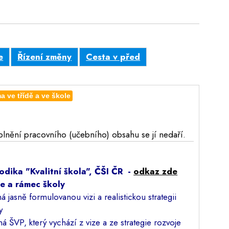
e
Řízení změny
Cesta v před
ma ve třídě a ve škole
plnění pracovního (učebního) obsahu se jí nedaří.
odika "Kvalitní škola", ČŠI ČR -
odkaz zde
e a rámec školy
má jasně formulovanou vizi a realistickou strategii
y
má ŠVP, který vychází z vize a ze strategie rozvoje