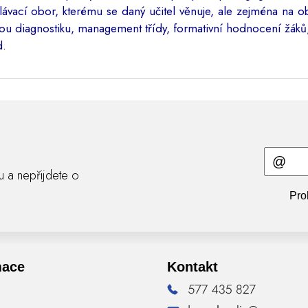
vací obor, kterému se daný učitel věnuje, ale zejména na obe
u diagnostiku, management třídy, formativní hodnocení žáků, 
d.
ru a nepřijdete o
Pro
mace
Kontakt