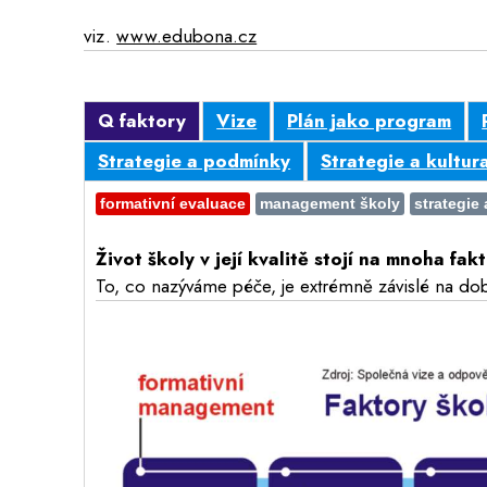
viz.
www.edubona.cz
Q faktory
Vize
Plán jako program
Strategie a podmínky
Strategie a kultur
formativní evaluace
management školy
strategie 
Život školy v její kvalitě stojí na mnoha f
To, co nazýváme péče, je extrémně závislé na do