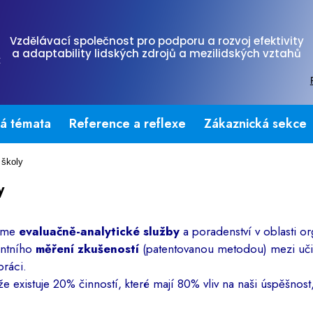
Vzdělávací společnost pro podporu a rozvoj efektivity
a adaptability lidských zdrojů a mezilidských vztahů
tá témata
Reference a reflexe
Zákaznická sekce
 školy
y
jeme
evaluačně-analytické služby
a poradenství v oblasti or
entního
měření zkušeností
(patentovanou metodou) mezi učit
práci.
 že existuje 20% činností, které mají 80% vliv na naši úspěšnost, 