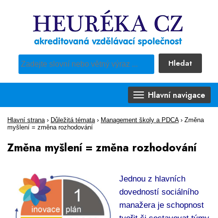
Hledat
Pro vyhledávání obsahu webu použijte předdefinovaný výběr
Hlavní navigace
Hlavní strana
›
Důležitá témata
›
Management školy a PDCA
›
Změna
myšlení = změna rozhodování
Změna myšlení = změna rozhodování
Jednou z hlavních
dovedností sociálního
manažera je schopnost