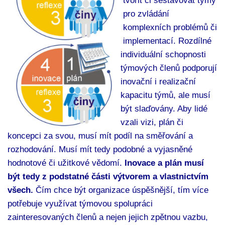
tvořit či sestavovat týmy
pro zvládání
komplexních problémů či
implementací.
Rozdílné
individuální schopnosti
týmových
č
len
ů
podporují
inova
č
ní
i realizační
kapacitu tým
ů
, ale musí
být slaďovány. Aby lidé
vzali vizi, plán či
koncepci za svou, musí mít podíl na směřování a
rozhodování. Musí mít tedy podobné a vyjasněné
hodnotové či užitkové vědomí.
Inovace a plán musí
být tedy z podstatné části výtvorem a vlastnictvím
všech.
Č
ím chce být organizace úsp
ě
šn
ě
jší, tím více
pot
ř
ebuje využívat týmovou spolupráci
zainteresovaných členů a nejen jejich zpětnou vazbu,