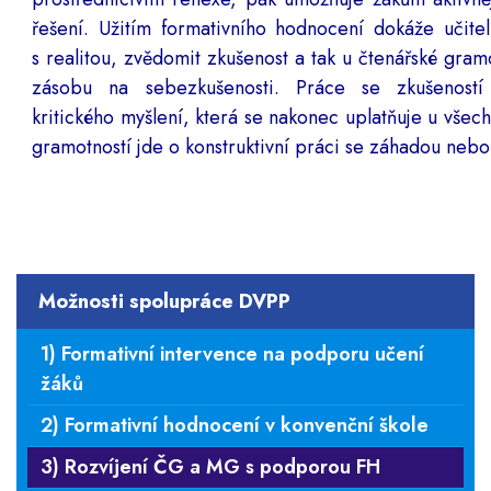
řešení. Užitím formativního hodnocení dokáže učitel
s realitou, zvědomit zkušenost a tak u čtenářské gramo
zásobu na sebezkušenosti. Práce se zkušeností 
kritického myšlení, která se nakonec uplatňuje u všec
gramotností jde o konstruktivní práci se záhadou neb
Možnosti spolupráce DVPP
1) Formativní intervence na podporu učení
žáků
2) Formativní hodnocení v konvenční škole
3) Rozvíjení ČG a MG s podporou FH