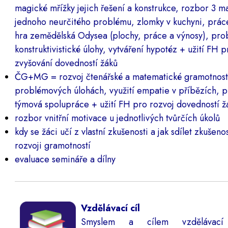
magické mřížky jejich řešení a konstrukce, rozbor 3 m
jednoho neurčitého problému, zlomky v kuchyni, práce
hra zemědělská Odysea (plochy, práce a výnosy), pr
konstruktivistické úlohy, vytváření hypotéz + užití FH
zvyšování dovedností žáků
ČG+MG = rozvoj čtenářské a matematické gramotnost
problémových úlohách, využití empatie v příbězích, p
týmová spolupráce + užití FH pro rozvoj dovedností ž
rozbor vnitřní motivace u jednotlivých tvůrčích úkolů
kdy se žáci učí z vlastní zkušenosti a jak sdílet zkušen
rozvoji gramotností
evaluace semináře a dílny
Vzdělávací cíl
Smyslem a cílem vzdělávací