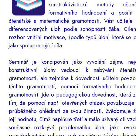
konstruktivistické metody uč
formativního hodnocení a posíli
čtenářské a matematické gramotnosti. Vést učitele
diferencovaných úloh podle schopností žáka. Cíle
rozbor vnitřní motivace, (podle typů úloh) která se p
jako spolupracující síla.
Seminář je koncipován jako vyvolání zájmu nej
konstruktivní úlohy vedoucí k nabývání čtená
gramotnosti, ale zejména k dovednosti učitele povzb
těchto gramotností, pomocí formativního hodnocen
gramotnosti). Jde o pedagogickou dovednost, která z
tím, že pomocí např. otevřených otázek povzbuzuje 
průběžného ohlédnutí za svou činností. Zvědomuje ž
její hodnotu, čímž naplňuje třetí a málo užívaný cíl vzd
současně rozkrývá problematiku úloh, jako evo
prostřednictvím reflexe, pak umožňuje žákům aktivněj