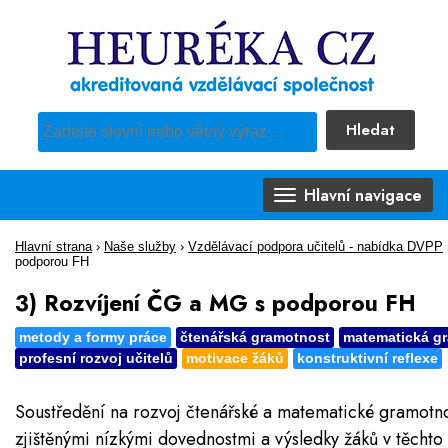
Hledat
Pro vyhledávání obsahu webu použijte předdefinovaný výběr
Hlavní navigace
Hlavní strana
›
Naše služby
›
Vzdělávací podpora učitelů - nabídka DVPP
podporou FH
3) Rozvíjení ČG a MG s podporou FH
metody a formy práce
čtenářská gramotnost
matematická g
profesní rozvoj učitelů
motivace žáků
konstruktivní reflexe
Soustředění na rozvoj čtenářské a matematické gramotno
zjištěnými nízkými dovednostmi a výsledky žáků v těchto 