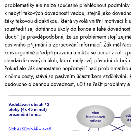
problematiky ale nelze současně přehlédnout podmínky 
k nabytí takových dovedností vedou, stejně jako dovedno
žáky takovou didaktikou, která vyvolá vnitřní motivaci k
soustředit se, dotáhnou úkoly do konce a také dovednosti
kloub“. Je pravděpodobné, že za problémem stojí zejm
pasivního přijímání a zpracování informací. Žák měl řad
konvergentně předpřipravenu a může se ocitat v roli zp
standardizovaných úloh, které měly svůj původní dobrý d
Pokud ale žák samostatně nepřemýšlí nad problematikou
k němu cesty, stává se pasivním účastníkem vzdělávání, 
budoucno o cennou dovednost, učit se řešit problémy a u
Vzdělávací obsah / 2
bloky (4x 45 minut) -
prezenční forma
Blok A) SEMINÁŘ– 4x45