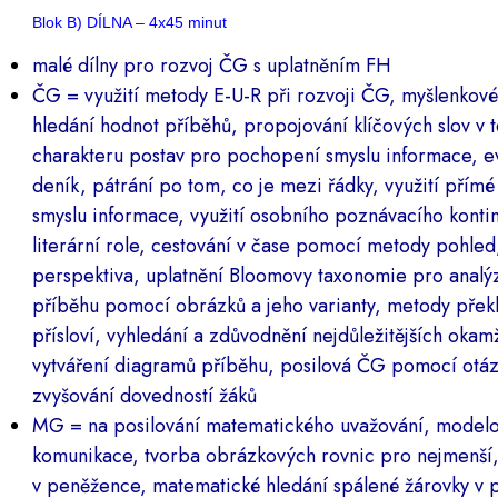
Blok B) DÍLNA – 4x45 minut
malé dílny pro rozvoj ČG s uplatněním FH
ČG = využití metody E-U-R při rozvoji ČG, myšlenkov
hledání hodnot příběhů, propojování klíčových slov v te
charakteru postav pro pochopení smyslu informace, ev
deník, pátrání po tom, co je mezi řádky, využití přímé 
smyslu informace, využití osobního poznávacího kontin
literární role, cestování v čase pomocí metody pohled,
perspektiva, uplatnění Bloomovy taxonomie pro analýzu
příběhu pomocí obrázků a jeho varianty, metody přek
přísloví, vyhledání a zdůvodnění nejdůležitějších okam
vytváření diagramů příběhu, posilová ČG pomocí otáz
zvyšování dovedností žáků
MG = na posilování matematického uvažování, modelo
komunikace, tvorba obrázkových rovnic pro nejmenší,
v peněžence, matematické hledání spálené žárovky v 