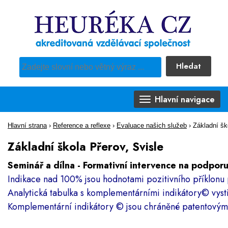
Hledat
Pro vyhledávání obsahu webu použijte předdefinovaný výběr
Hlavní navigace
Hlavní strana
›
Reference a reflexe
›
Evaluace našich služeb
›
Základní šk
Základní škola Přerov, Svisle
Seminář a dílna - Formativní intervence na podpor
Indikace nad 100% jsou hodnotami pozitivního příklonu 
Analytická tabulka s komplementárními indikátory
©
vyst
Komplementární indikátory
©
jsou chráněné patentový