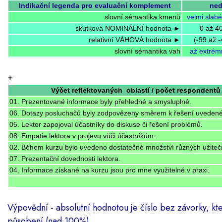
Indikační legenda pro evaluační komplement
ned
slovní sémantika kmenů
velmi slabé
skutková NOMINÁLNÍ hodnota ►
0 až 4
relativní VÁHOVÁ hodnota ►
(-99 až 
slovní sémantika vah
až extrém
+
Výčet reflektovaných oblastí / počet respondentů 
01. Prezentované informace byly přehledné a smysluplné.
06. Dotazy posluchačů byly zodpovězeny směrem k řešení uveden
05. Lektor zapojoval účastníky do diskuse či řešení problémů.
08. Empatie lektora v projevu vůči účastníkům.
02. Během kurzu bylo uvedeno dostatečné množství různých užitečn
07. Prezentační dovednosti lektora.
04. Informace získané na kurzu jsou pro mne využitelné v praxi.
Výpovědní - absolutní hodnotou je číslo bez závorky, kt
působení (nad 100%).