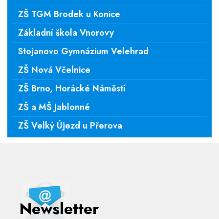
ZŠ TGM Brodek u Konice
Základní škola Vnorovy
Stojanovo Gymnázium Velehrad
ZŠ Nová Včelnice
ZŠ Brno, Horácké Náměstí
ZŠ a MŠ Jablonné
ZŠ Velký Újezd u Přerova
Newsletter