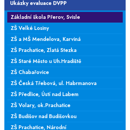
Ukázky evaluace DVPP
Základní škola Přerov, Svisle
ZŠ Velké Losiny
ZŠ a MŠ Mendelova, Karviná
ZŠ Prachatice, Zlatá Stezka
ZŠ Staré Město u Uh.Hradiště
ZŠ Chabařovice
ZŠ Česká Třebová, ul. Habrmanova
ZŠ Předlice, Ústí nad Labem
ZŠ Volary, ok.Prachatice
ZŠ Budišov nad Budišovkou
ZŠ Prachatice, Národní