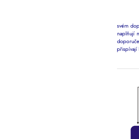
svém dopa
naplňují 
doporučen
přispívaj