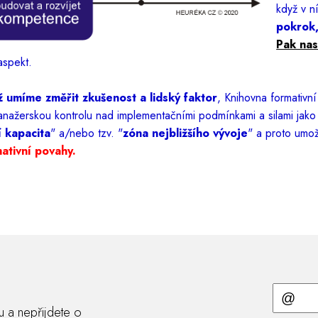
když v n
pokrok,
Pak nas
aspekt.
ž umíme změřit zkušenost a lidský faktor
, Knihovna formativn
anažerskou kontrolu nad implementačními podmínkami a silami jako 
í kapacita
" a/nebo tzv. "
zóna nejbližšího vývoje
" a proto umo
ativní povahy.
ru a nepřijdete o