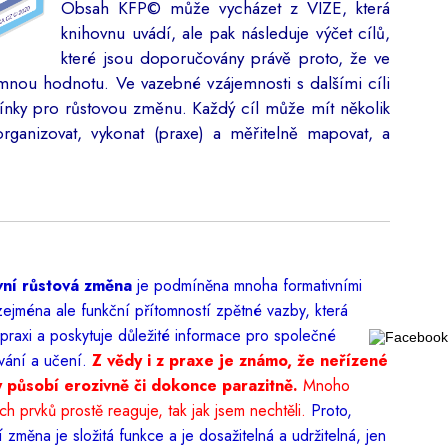
Obsah KFP
©
může vycházet z VIZE, která
knihovnu uvádí, ale pak následuje výčet cílů,
které jsou doporučovány právě proto, že ve
amnou hodnotu. Ve vazebné vzájemnosti s dalšími cíli
ínky pro růstovou změnu. Každý cíl může mít několik
rganizovat, vykonat (praxe) a měřitelně mapovat, a
vní růstová změna
je podmíněna mnoha formativními
 zejména ale funkční přítomností zpětné vazby, která
 praxi a poskytuje důležité informace pro společné
vání a učení.
Z vědy i z praxe je známo, že neřízené
 působí erozivně či dokonce parazitně.
Mnoho
ch prvků prostě reaguje, tak jak jsem nechtěli.
Proto,
í změna je složitá funkce a je dosažitelná a udržitelná, jen