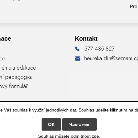
Pro
mace
Kontakt
nce
á témata edukace
vní pedagogika
ový formulář
me Váš
souhlas
k využití jednotlivých dat. Souhlas udělíte kliknutím na tl
Správa dat
Mapa stránek
OK
Nastavení
Souhlas můžete odmítnout
zde
.