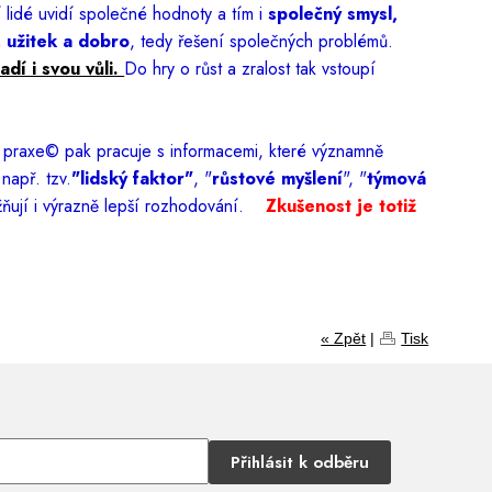
í lidé uvidí společné hodnoty a tím i
společný smysl,
 užitek a dobro
, tedy řešení společných problémů.
adí i svou vůli.
Do hry o růst a zralost tak vstoupí
í praxe© pak pracuje s informacemi, které významně
např. tzv.
"lidský faktor"
, "
růstové myšlení
", "
týmová
žňují i výrazně lepší rozhodování.
Zkušenost je totiž
« Zpět
|
Tisk
Přihlásit k odběru