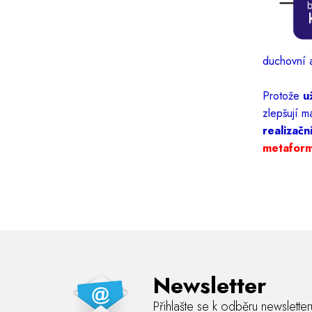
duchovní 
Protože
u
zlepšují m
realizačn
metaform
Newsletter
Přihlašte se k odběru newslette