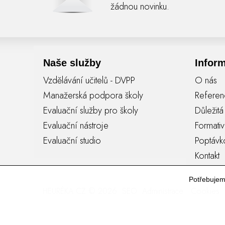
žádnou novinku.
Naše služby
Infor
Vzdělávání učitelů - DVPP
O nás
Manažerská podpora školy
Refere
Evaluační služby pro školy
Důležit
Evaluační nástroje
Formati
Evaluační studio
Poptávk
Kontakt
Potřebuje
HEURÉKA CZ © 2026
SEO
Administrace
Cookies