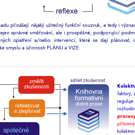
du přinášejí nějaký užitečný funkční souzvuk, a tedy i význ
nejen správné směřování, ale i prospěšné, podporující podm
ých opatření a/nebo intervencí, které se dají plánovat, o
í ke smyslu a účinnosti PLÁNU a VIZE.
Kolekti
faktory,
reguluje
rozhodo
procesy
přítomný
kolektivn