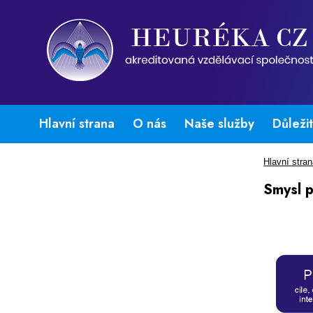
Hlavní strana
O nás
Naše služby
Důleži
Hlavní stra
Smysl p