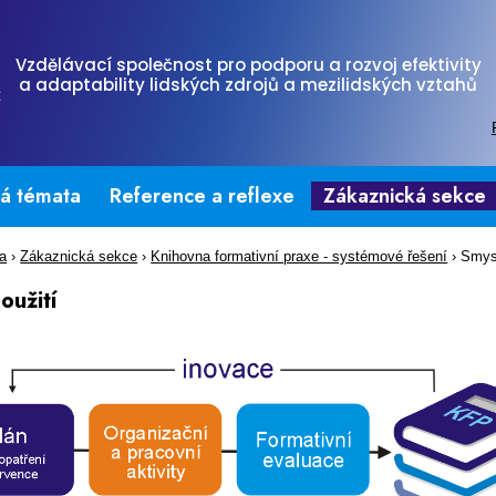
Vzdělávací společnost pro podporu a rozvoj efektivity
a adaptability lidských zdrojů a mezilidských vztahů
tá témata
Reference a reflexe
Zákaznická sekce
na
›
Zákaznická sekce
›
Knihovna formativní praxe - systémové řešení
›
Smysl
oužití