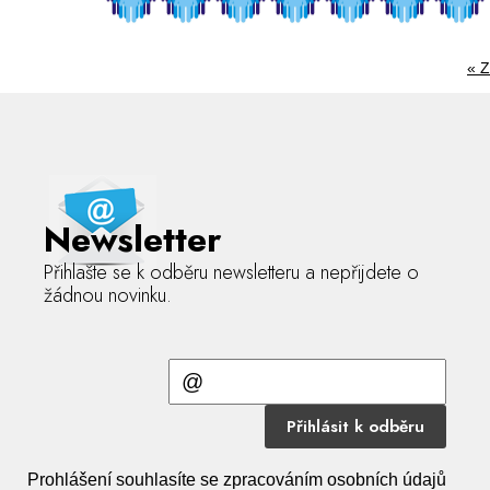
« Z
Newsletter
Přihlašte se k odběru newsletteru a nepřijdete o
žádnou novinku.
Přihlásit k odběru
Prohlášení souhlasíte se zpracováním osobních údajů