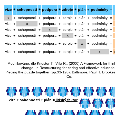
vize
+
schopnosti
+
podpora
+
zdroje
+
plán
+
podmínky
=
x
+
schopnosti
+
podpora
+
zdroje
+
plán
+
podmínky
=
vize
+
x
+
podpora
+
zdroje
+
plán
+
podmínky
=
vize
+
schopnosti
+
x
+
zdroje
+
plán
+
podmínky
=
vize
+
schopnosti
+
podpora
+
x
+
plán
+
podmínky
=
vize
+
schopnosti
+
podpora
+
zdroje
+
x
+
podmínky
=
vize
+
schopnosti
+
podpora
+
zdroje
+
plán
+
x
=
Modifikováno: dle Knoster T., Villa R., (2000) A Framework for thi
change. In Restructuring for caring and effective educatio
Piecing the puzzle together (pp.93-128). Baltimore, Paul H. Brooke
Co.
vize + schopnosti + plán =
lidský faktor