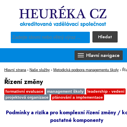
Hledat
Pro vyhledávání obsahu webu použijte předdefinovaný výběr
Hlavní navigace
Hlavní strana
›
Naše služby
›
Metodická podpora managementu školy
›
Ří
Řízení změny
formativní evaluace
management školy
leadership - vedení
projektová organizace
plánování a implementace
Podmínky a rizika pro komplexní řízení změny / k
postatné komponenty