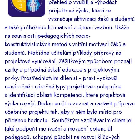
přehled o využití a výhodách
projektové výuky, která se
vyznačuje aktivizací žáků a studentů
a také průběžnou formativní zpětnou vazbou. Ukáže
na souvislosti pedagogických socio-
konstruktivistických metod s vnitřní motivací žáků a
studentů. Nabídne učitelům příklady přípravy na
projektové vyučování. Zážitkovým způsobem poznají
užitky a případná úskalí edukace s projektovými
prvky. Prostřednictvím dílen si v praxi vyzkouší
nenáročné i náročné typy projektové spolupráce
s identifikací oblastí kompetencí, které projektová
výuka rozvíjí. Budou umět rozeznat a nastavit přípravu
učebního projektu tak, aby v něm bylo místo pro
přidanou hodnotu. Souběžným vzdělávacím cílem je
také podpořit motivační a inovační potenciál
pedagogů, schopný působit na rozvoj klíčových