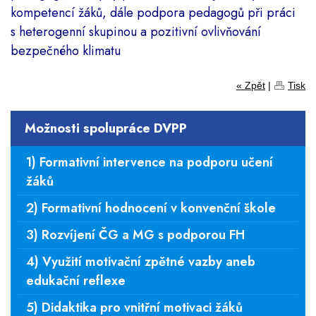
kompetencí žáků, dále podpora pedagogů při práci
s heterogenní skupinou a pozitivní ovlivňování
bezpečného klimatu
« Zpět
|
Tisk
Možnosti spolupráce DVPP
1) Formativní intervence na podporu učení
žáků
2) Formativní hodnocení v konvenční škole
3) Rozvíjení ČG a MG s podporou FH
4) Využití motivační zpětné vazby aneb
edukační reflexe
5) Didaktika pro vnitřní motivaci žáků