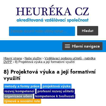
Hledat
Pro vyhledávání obsahu webu použijte předdefinovaný výběr
Hlavní navigace
Hlavní strana
›
Naše služby
›
Vzdělávací podpora učitelů - nabídka
DVPP
›
8) Projektová výuka a její formativní využití
8) Projektová výuka a její formativní
využití
metody a formy práce
projektová výuka
rozvoj kompetencí
profesní rozvoj učitelů
organizace učení
kompetence k tvořivosti
týmové a sociální role