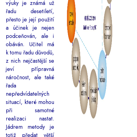
výuky je známá už
řadu desetiletí,
přesto je její použití
a účinek je nejen
podceňován, ale i
obáván. Učitel má
k tomu řadu důvodů,
z nich nejčastější se
jeví přípravná
náročnost, ale také
řada
nepředvídatelných
situací, které mohou
při samotné
realizaci nastat.
Jádrem metody je
totiž předat větší