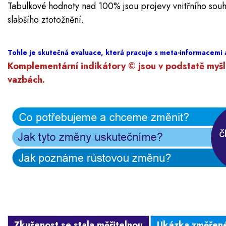
Tabulkové hodnoty nad 100% jsou projevy vnitřního souhl
slabšího ztotožnění.
Tohle je skutečná evaluace, která pracuje s meta-informacemi 
Komplementární indikátory © jsou v podstatě myšl
vazbách.
Zkušenost se stala měřitelnou
Ukázka změřené