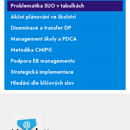
Problematika SUO v tabulkách
Akční plánování ve školství
Diseminace a transfer DP
Management školy a PDCA
Metodika CMIP©
Podpora EB managementu
Strategická implementace
Hledání dle klíčových slov