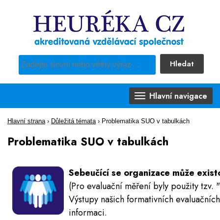
Hledat
Pro vyhledávání obsahu webu použijte předdefinovaný výběr
Hlavní navigace
Hlavní strana
›
Důležitá témata
›
Problematika SUO v tabulkách
Problematika SUO v tabulkách
Sebeučící se organizace může existo
(Pro evaluační měření byly použity tzv.
Výstupy našich formativních evaluačních 
informaci.