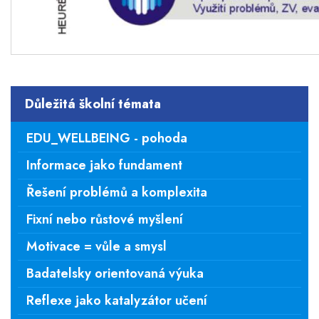
Důležitá školní témata
EDU_WELLBEING - pohoda
Informace jako fundament
Řešení problémů a komplexita
Fixní nebo růstové myšlení
Motivace = vůle a smysl
Badatelsky orientovaná výuka
Reflexe jako katalyzátor učení