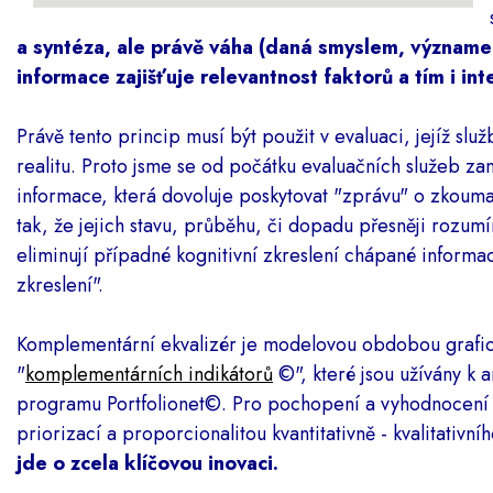
a syntéza, ale právě váha (daná smyslem, význame
informace zajišťuje relevantnost faktorů a tím i int
Právě tento princip musí být použit v evaluaci, jejíž sl
realitu. Proto jsme se od počátku evaluačních služeb zam
informace, která dovoluje poskytovat "zprávu" o zkou
tak, že jejich stavu, průběhu, či dopadu přesněji rozum
eliminují případné kognitivní zkreslení chápané informa
zkreslení".
Komplementární ekvalizér je modelovou obdobou grafic
"
komplementárních indikátorů
©", které jsou užívány k a
programu Portfolionet
©. Pro pochopení a vyhodnocení
priorizací a proporcionalitou kvantitativně - kvalitativn
jde o zcela klíčovou inovaci.