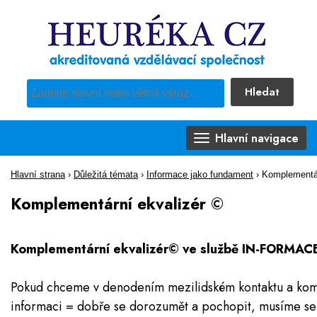
Hledat
Pro vyhledávání obsahu webu použijte předdefinovaný výběr
Hlavní navigace
Hlavní strana
›
Důležitá témata
›
Informace jako fundament
›
Komplementár
Komplementární ekvalizér ©
Komplementární ekvalizér© ve službě IN-FORMAC
Pokud chceme v denodením mezilidském kontaktu a komun
informaci = dobře se dorozumět a pochopit, musíme se v