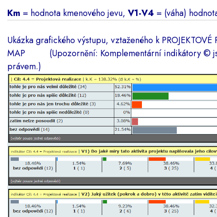
Km
= hodnota kmenového jevu,
V1-V4
= (váha) hodnota 
Ukázka grafického výstupu, vztaženého k PROJEKTOV
MAP (Upozornění: Komplementární indikátory
©
právem.)