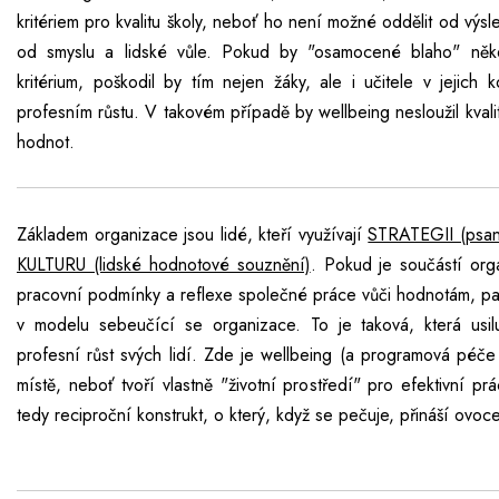
kritériem pro kvalitu školy, neboť ho není možné oddělit od výsl
od smyslu a lidské vůle. Pokud by "osamocené blaho" někd
kritérium, poškodil by tím nejen žáky, ale i učitele v jejich 
profesním růstu. V takovém případě by wellbeing nesloužil kvalit
hodnot.
Základem organizace jsou lidé, kteří využívají
STRATEGII (psan
KULTURU (lidské hodnotové souznění)
. Pokud je součástí or
pracovní podmínky a reflexe společné práce vůči hodnotám, p
v modelu sebeučící se organizace. To je taková, která usi
profesní růst svých lidí. Zde je wellbeing (a programová péče
místě, neboť tvoří vlastně "životní prostředí" pro efektivní prá
tedy reciproční konstrukt, o který, když se pečuje, přináší ovoce