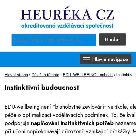
Hledat
Pro vyhledávání obsahu webu použijte předdefinovaný výběr
Hlavní navigace
Hlavní strana
›
Důležitá témata
›
EDU_WELLBEING - pohoda
›
Instinktivn
Instinktivní budoucnost
EDU-wellbeing není "blahobytné zevlování" ve škole, al
péče o optimalizaci vzdělávacích podmínek. To, že kval
podporuje
naplňování instinktivních potřeb
neznamen
při učení nepřekonávají přirozeně vznikající překážky. M