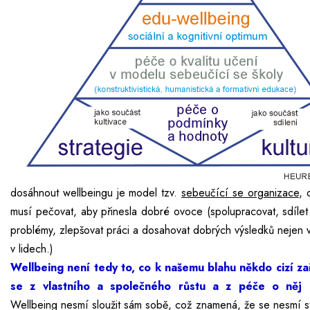
dosáhnout wellbeingu je model tzv.
sebeučící se organizace
, 
musí pečovat, aby přinesla dobré ovoce (spolupracovat, sdílet 
problémy, zlepšovat práci a dosahovat dobrých výsledků nejen v 
v lidech.)
Wellbeing není tedy to, co k našemu blahu někdo cizí zař
se z vlastního a společného růstu a z péče o něj 
Wellbeing nesmí sloužit sám sobě, což znamená, že se nesmí 