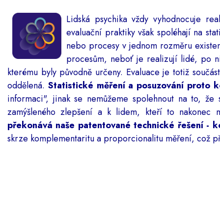
Lidská psychika vždy vyhodnocuje rea
evaluační praktiky však spoléhají na sta
nebo procesy v jednom rozměru existenc
procesům, neboť je realizují lidé, po
kterému byly původně určeny. Evaluace je totiž součás
oddělená.
Statistické měření a posuzování proto k
informaci", jinak se nemůžeme spolehnout na to, že
zamýšleného zlepšení a k lidem, kteří to nakonec m
překonává naše patentované technické řešení - k
skrze komplementaritu a proporcionalitu měření, což p