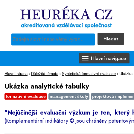
Hledat
Pro vyhledávání obsahu webu použijte předdefinovaný výběr
Hlavní navigace
Hlavní strana
›
Důležitá témata
›
Syntetická formativní evaluace
›
Ukázka a
Ukázka analytické tabulky
formativní evaluace
management školy
projektová impleme
"Nejúčinější evaluační výzkum je ten, který k
(Komplementární indikátory © jsou chráněny patentový