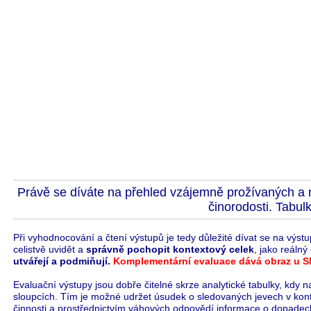
Právě se díváte na přehled vzájemně prožívaných a n
činorodosti.
Tabulk
Při vyhodnocování a čtení výstupů je tedy důležité dívat se na výst
celistvě uvidět a
správně pochopit kontextový celek
, jako reáln
utvářejí a podmiňují.
Komplementární evaluace dává obraz u S
Evaluační výstupy jsou dobře čitelné skrze analytické tabulky, kdy 
sloupcích. Tím je možné udržet úsudek o sledovaných jevech v kon
činnosti a prostřednictvím váhových odpovědí informace o dopadech