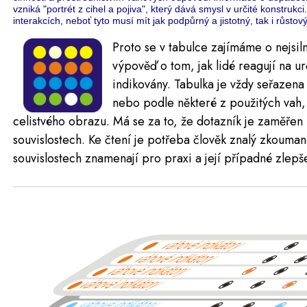
vzniká "portrét z cihel a pojiva", který dává smysl v určité konstru
interakcích, neboť tyto musí mít jak podpůrný a jistotný, tak i růstový v
Proto se v tabulce zajímáme o nejsilně
výpověď o tom, jak lidé reagují na ur
indikovány. Tabulka je vždy seřazena
nebo podle některé z použitých vah,
celistvého obrazu. Má se za to, že dotazník je zaměřen 
souvislostech. Ke čtení je potřeba člověk znalý zkouma
souvislostech znamenají pro praxi a její případné zlepš