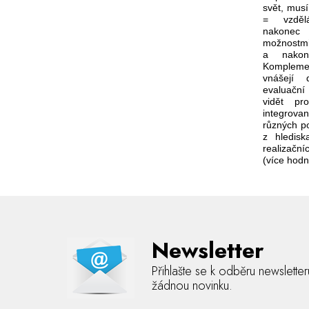
svět, mus
= vzdělá
nakonec 
možnostmi
a nakone
Kompleme
vnášejí 
evaluační
vidět pr
integrova
různých po
z hledisk
realizačn
(více hodn
Newsletter
Přihlašte se k odběru newslette
žádnou novinku.