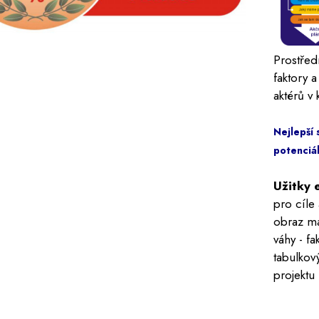
Prostřed
faktory 
aktérů v
Nejlepší 
potenciál
Užitky 
pro cíle 
obraz ma
váhy - fa
tabulkový
projektu