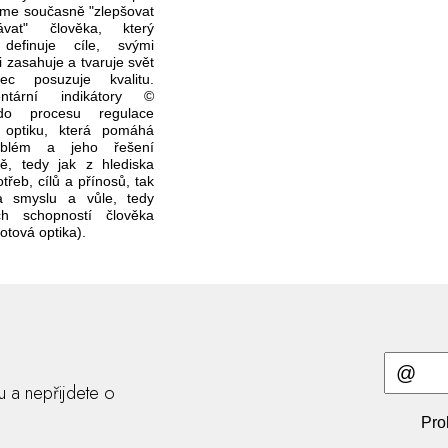
íme současně "zlepšovat
vat" člověka, který
definuje cíle, svými
 zasahuje a tvaruje svět
c posuzuje kvalitu.
ntární indikátory ©
do procesu regulace
 optiku, která pomáhá
oblém a jeho řešení
ně, tedy jak z hlediska
třeb, cílů a přínosů, tak
a smyslu a vůle, tedy
ích schopností člověka
otová optika).
ru a nepřijdete o
Pro