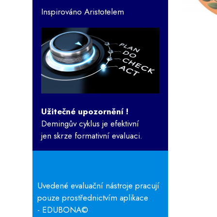
Inspirováno Aristotelem
Užitečné upozornění !
Demingův cyklus je efektivní
jen skrze formativní evaluaci.
Uvedené evaluační nástroje pracují
pouze prostřednictvím aplikace
- EDUBONA
©