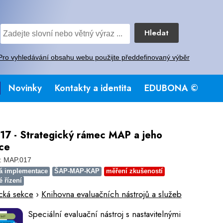
Hledat
Pro vyhledávání obsahu webu použijte předdefinovaný výběr
Novinky
Kontakty a identita
EDUBONA ©
7 - Strategický rámec MAP a jeho
ce
: MAP.017
vá implementace
ŠAP-MAP-KAP
měření zkušeností
é řízení
cká sekce
›
Knihovna evaluačních nástrojů a služeb
Speciální evaluační nástroj s nastavitelnými