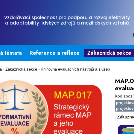
Vzdělávací společnost pro podporu a rozvoj efektivity
a adaptability lidských zdrojů a mezilidských vztahů
tá témata
Reference a reflexe
Zákaznická sekce
na
›
Zákaznická sekce
›
Knihovna evaluačních nástrojů a služeb
MAP.01
evalua
Kód zboží
projekto
projektov
Zákazni