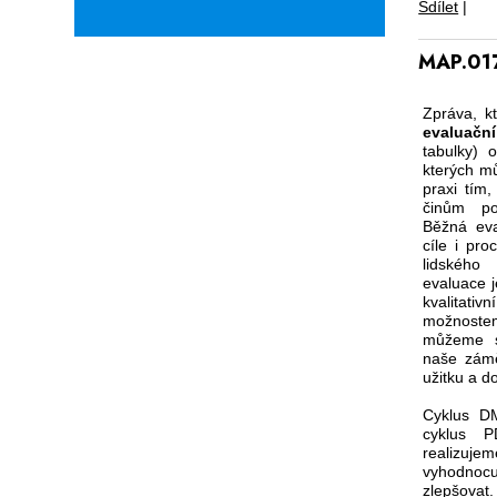
Sdílet
|
MAP.017
Zpráva, k
evaluačn
tabulky) 
kterých m
praxi tím
činům pod
Běžná ev
cíle i pro
lidského
evaluace 
kvalitati
možnoste
můžeme s
naše zámě
užitku a d
Cyklus DM
cyklus P
realizu
vyhodnocu
zlepšovat