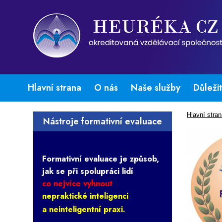
Hlavní strana
O nás
Naše služby
Důleži
Hlavní stra
Nástroje formativní evaluace
Formativní evaluace je způsob,
jak se při spolupráci lidí
co nejvíce vyhnout
nepraktické inteligenci
a neinteligentní praxi.