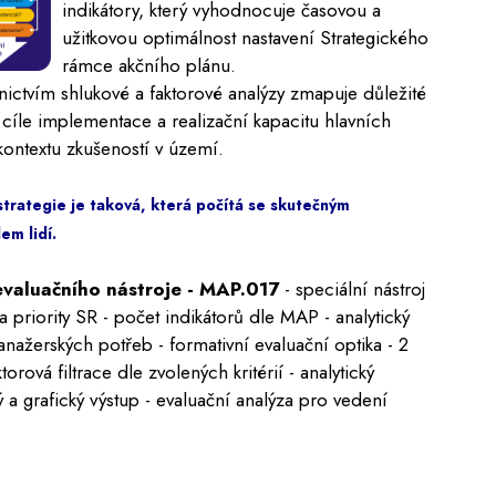
indikátory, který vyhodnocuje časovou a
užitkovou optimálnost nastavení Strategického
rámce akčního plánu.
nictvím shlukové a faktorové analýzy zmapuje důležité
a cíle implementace a realizační kapacitu hlavních
 kontextu zkušeností v území.
strategie je taková, která počítá se skutečným
em lidí.
evaluačního nástroje - MAP.017
- speciální nástroj
a priority SR - počet indikátorů dle MAP - analytický
nažerských potřeb - formativní evaluační optika - 2
ktorová filtrace dle zvolených kritérií - analytický
 a grafický výstup - evaluační analýza pro vedení