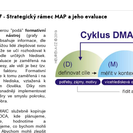
 - Strategický rámec MAP a jeho evaluace
terou "podá"
formativní
í nástroj
(grafy a
obsahuje informace, dle
ůžou lidé zlepšovat svou
, že se učí rozhodovat k
le určitých hledisek.
aluace je zaměřená na
cesy, ale vidí je bez tzv.
 faktoru. Formativní
je k tomu zaměřená i na
vní hlediska, vztažená k
m člověka. Díky nim
nadněji implementovat
ry ve smyslu pokroku,
obra.
AIC služebně kopíruje
DCA, kde plánujeme,
jeme, hodnotíme a
jeme, co bychom mohli
. Abychom mohli zlepšit