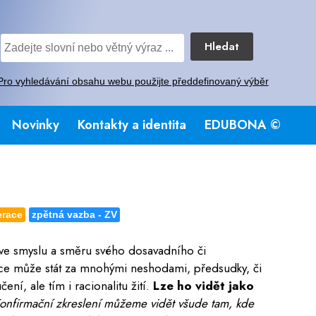
Hledat
Pro vyhledávání obsahu webu použijte předdefinovaný výběr
Novinky
Kontakty a identita
EDUBONA ©
erace
zpětná vazba - ZV
ní ve smyslu a směru svého dosavadního či
nce může stát za mnohými neshodami, předsudky, či
í, ale tím i racionalitu žití.
Lze ho vidět jako
Konfirmační zkreslení můžeme vidět všude tam, kde