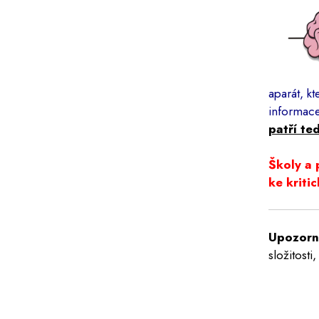
aparát, k
informace
patří te
Školy a 
ke kriti
Upozorně
složitosti