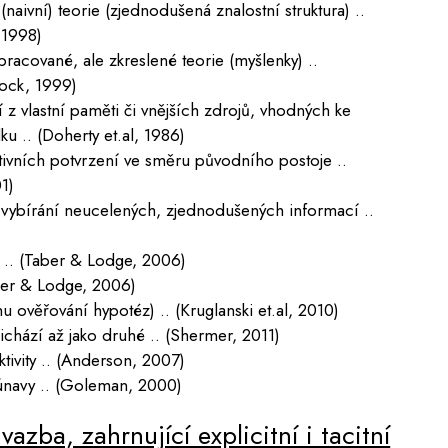
(naivní) teorie (zjednodušená znalostní struktura) ..
 1998)
pracované, ale zkreslené teorie (myšlenky) ..
lock, 1999)
 z vlastní paměti či vnějších zdrojů, vhodných ke
 .. (Doherty et.al, 1986)
itivních potvrzení ve směru původního postoje ..
1)
 vybírání neucelených, zjednodušených informací ..
) .. (Taber & Lodge, 2006)
aber & Lodge, 2006)
 ověřování hypotéz) .. (Kruglanski et.al, 2010)
chází až jako druhé .. (Shermer, 2011)
tivity .. (Anderson, 2007)
únavy .. (Goleman, 2000)
azba, zahrnující explicitní i tacitní