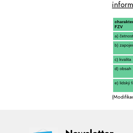
infor
charakter
FZV
a) četnos
b) zapoje
c) kvalita
d) obsah
e) lidský 
(Modifika