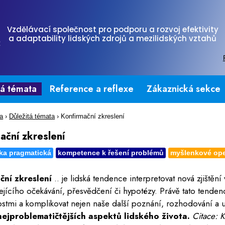
Vzdělávací společnost pro podporu a rozvoj efektivity
a adaptability lidských zdrojů a mezilidských vztahů
tá témata
Reference a reflexe
Zákaznická sekce
na
›
Důležitá témata
›
Konfirmační zkreslení
ační zkreslení
ka pragmatická
kompetence k řešení problémů
myšlenkové op
ční zkreslení
.. je lidská tendence interpretovat nová zjiště
jícího očekávání, přesvědčení či hypotézy. Právě tato tende
stmi a komplikovat nejen naše další poznání, rozhodování a učen
nejproblematičtějších aspektů lidského života.
Citace: 