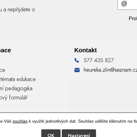
ru a nepřijdete o
Pro
mace
Kontakt
nce
á témata edukace
vní pedagogika
ový formulář
me Váš
souhlas
k využití jednotlivých dat. Souhlas udělíte kliknutím na tl
Správa dat
Mapa stránek
OK
Nastavení