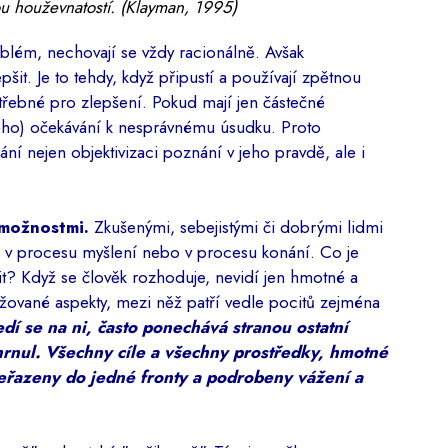
u houževnatostí. (Klayman, 1995)
roblém, nechovají se vždy racionálně. Avšak
it. Je to tehdy, když připustí a používají zpětnou
třebné pro zlepšení. Pokud mají jen částečné
ého) očekávání k nesprávnému úsudku. Proto
ání nejen objektivizaci poznání v jeho pravdě, ale i
 možnostmi.
Zkušenými, sebejistými či dobrými lidmi
ž v procesu myšlení nebo v procesu konání. Co je
it? Když se člověk rozhoduje, nevidí jen hmotné a
zvažované aspekty, mezi něž patří vedle pocitů zejména
edí se na ni, často ponechává stranou ostatní
hrnul. Všechny cíle a všechny prostředky, hmotné
seřazeny do jedné fronty a podrobeny vážení a