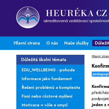
Hlavní strana
O nás
Naše služby
Důleži
Hlavní stra
Důležitá školní témata
Konfirm
EDU_WELLBEING - pohoda
pedagogi
Informace jako fundament
Konfirma
Řešení problémů a komplexita
předcháze
Fixní nebo růstové myšlení
podpojato
jeden z 
Motivace = vůle a smysl