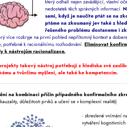
který odhalí nejen zavádějící, vlastní o
nedostatek těch správných informací.
N
sami, když je naučíte ptát se na z
ptáme na zkoumaný jev také z hle
řešeného problému dostaneme i zk
terý více rozkryje na první pohled nepřítomný kontext a dobe
, potřebné k racionálnímu rozhodování.
Eliminovat konfir
dy k nástrojům racionalizace.
projekty takový nástroj potřebují z hlediska své zaslí
ckému a tvůrčímu myšlení, ale také ke kompetencím.
ní na kombinaci příčin případného konfirmačního zkr
, kauzality, důležitosti prvků a učení se v komplexní realitě)
- zkreslené vnímání n
vytváření kognitivníc