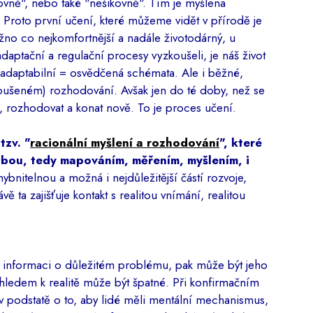
ikovně", nebo také "nešikovně". Tím je myšlena
. Proto první učení, které můžeme vidět v přírodě je
ožno co nejkomfortnější a nadále životodárný, u
adaptační a regulační procesy vyzkoušeli, je náš život
 = adaptabilní = osvědčená schémata. Ale i běžné,
oušeném) rozhodování. Avšak jen do té doby, než se
, rozhodovat a konat nově. To je proces učení.
tzv. "
racionální myšlení a rozhodování
", které
zbou, tedy mapováním, měřením, myšlením, i
hybnitelnou a možná i nejdůležitější částí rozvoje,
ávě ta zajišťuje kontakt s realitou vnímání, realitou
u informaci o důležitém problému, pak může být jeho
zhledem k realitě může být špatné. Při konfirmačním
 v podstatě o to, aby lidé měli mentální mechanismus,