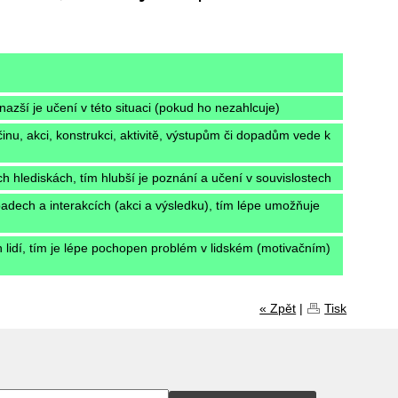
snazší je učení v této situaci (pokud ho nezahlcuje)
nu, akci, konstrukci, aktivitě, výstupům či dopadům vede k
h hlediskách, tím hlubší je poznání a učení v souvislostech
adech a interakcích (akci a výsledku), tím lépe umožňuje
h lidí, tím je lépe pochopen problém v lidském (motivačním)
« Zpět
|
Tisk