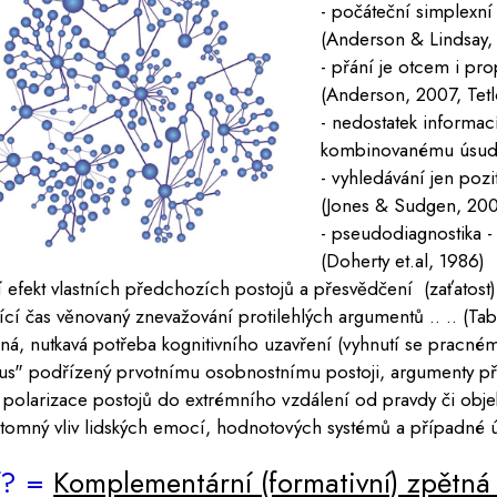
- počáteční simplexní 
(Anderson & Lindsay,
- přání je otcem i pro
(Anderson, 2007, Tet
- nedostatek informací
kombinovanému úsudku
- vyhledávání jen poz
(Jones & Sudgen, 200
- pseudodiagnostika -
(Doherty et.al, 1986)
ící efekt vlastních předchozích postojů a přesvědčení (zaťatost
jící čas věnovaný znevažování protilehlých argumentů .. .. (T
ná, nutkavá potřeba kognitivního uzavření (vyhnutí se pracnému
mus" podřízený prvotnímu osobnostnímu postoji, argumenty při
á polarizace postojů do extrémního vzdálení od pravdy či objek
ítomný vliv lidských emocí, hodnotových systémů a případné 
í? =
Komplementární (formativní) zpětná v