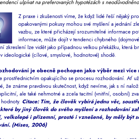
 tendenci ulpívat na preferovaných hypotézách s neodůvodněno
Z praxe i zkušenosti víme, že když lidé řeší nějaký p
opakovanými pokusy mohou své myšlení a jednání zlepš
vazbu, ze které přicházejí srozumitelné informace po
informace, může dojít v tendenci chybného (dojmov
ní zkreslení lze vidět jako případnou velkou překážku, která br
v ideologické (cílové, smyslové, hodnotové) shodě.
ozhodování je obecně pochopen jako výběr mezi více
e prostřednictvím opakujícího se procesu rozhodování. Ať u
é, že známe pravdivou skutečnost, když nevíme, jak s ní nalož
xplicitní, ale také nehmotné a zcela tacitní (vnitřní, osobní) 
a hodnoty.
Citace: Tím, že člověk vybírá jednu věc, soustř
 které by jiný člověk do svého myšlení a rozhodování za
í, velkolepé i přízemní, prosté i vznešené, by měly být 
ání. (Mises, 2006)