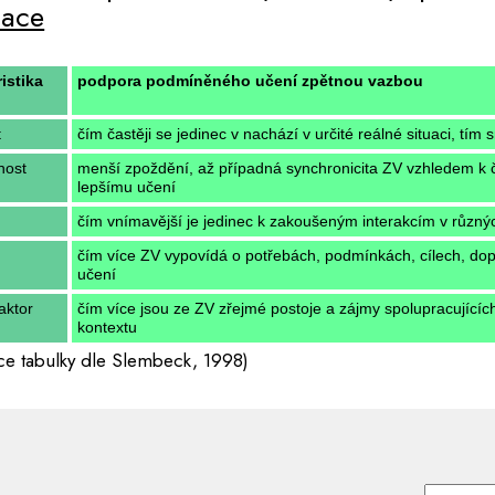
mace
istika
podpora podmíněného učení zpětnou vazbou
t
čím častěji se jedinec v nachází v určité reálné situaci, tím 
nost
menší zpoždění, až případná synchronicita ZV vzhledem k či
lepšímu učení
čím vnímavější je jedinec k zakoušeným interakcím v různýc
čím více ZV vypovídá o potřebách, podmínkách, cílech, dop
učení
faktor
čím více jsou ze ZV zřejmé postoje a zájmy spolupracujícíc
kontextu
ce tabulky dle Slembeck, 1998)