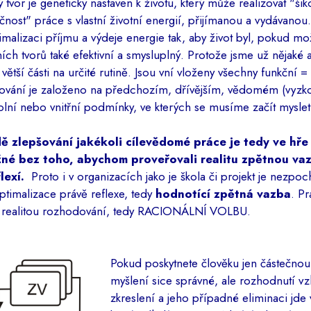
ý tvor je geneticky nastaven k životu, který může realizovat "š
nost" práce s vlastní životní energií, přijímanou a vydávanou
imalizaci příjmu a výdeje energie tak, aby život byl, pokud m
ních tvorů také efektivní a smysluplný. Protože jsme už nějaké 
 větší části na určité rutině. Jsou vní vloženy všechny funkční
hování je založeno na předchozím, dřívějším, vědomém (vyzk
lní nebo vnitřní podmínky, ve kterých se musíme začít myslet
ě zlepšování jakékoli cílevědomé práce je tedy ve hře 
né bez toho, abychom proveřovali realitu zpětnou va
flexí.
Proto i v organizacích jako je škola či projekt je nezpoc
optimalizace právě reflexe, tedy
hodnotící zpětná vazba
. Pr
a realitou rozhodování, tedy RACIONÁLNÍ VOLBU.
Pokud poskytnete člověku jen částečno
myšlení sice správné, ale rozhodnutí v
zkreslení a jeho případné eliminaci jde