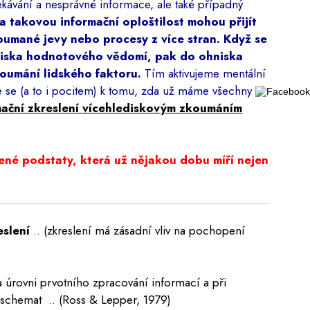
čekávání a nesprávné informace, ale také případný
a takovou informační oploštilost mohou přijít
koumané jevy nebo procesy z více stran. Když se
diska hodnotového vědomí, pak do ohniska
oumání lidského faktoru.
Tím aktivujeme mentální
re se (a to i pocitem) k tomu, zda už máme všechny
mační zkreslení vícehlediskovým zkoumáním
bené podstaty, která už nějakou dobu míří nejen
eslení
.. (zkreslení má zásadní vliv na pochopení
a úrovni prvotního zpracování informací a při
h schemat .. (Ross & Lepper, 1979)