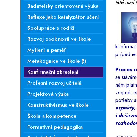
lidé mají
Badatelsky orientovaná výuka
Reflexe jako katalyzátor učení
Spolupráce s rodiči
Rozvoj osobnosti ve škole
konfirmač
Myšlení a paměť
případné 
Metakognice ve škole (!)
Proces r
Konfirmační zkreslení
se stávám
Profesní rozvoj učitelů
nám platn
zřejmé, e
Projektová výuka
potřeby 
Konstruktivismus ve škole
aspekty,
i duševn
Škola a kompetence
rozhodov
Formativní pedagogika