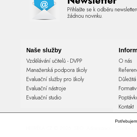
Newsletter
Přihlašte se k odběru newslette
žádnou novinku.
Naše služby
Infor
Vzdělávání učitelů - DVPP
O nás
Manažerská podpora školy
Refere
Evaluační služby pro školy
Důležit
Evaluační nástroje
Formati
Evaluační studio
Poptávk
Kontakt
Potřebuje
HEURÉKA CZ © 2026
SEO
Administrace
Cookies