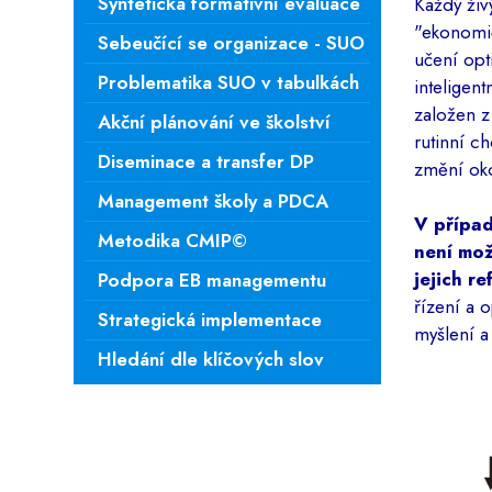
Syntetická formativní evaluace
Každý živ
"ekonomič
Sebeučící se organizace - SUO
učení opt
Problematika SUO v tabulkách
inteligent
založen z
Akční plánování ve školství
rutinní c
Diseminace a transfer DP
změní oko
Management školy a PDCA
V případ
Metodika CMIP©
není mož
jejich re
Podpora EB managementu
řízení a 
Strategická implementace
myšlení 
Hledání dle klíčových slov