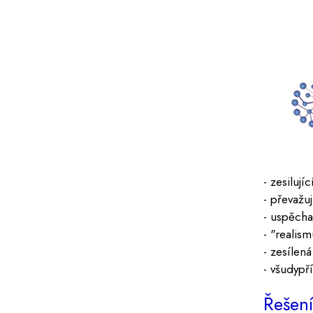
- zesiluj
- převažu
- uspěcha
- "realis
- zesílen
- všudypř
Řešen