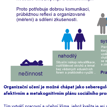
Organizační učení je možné chápat jako seberegul
afektivním a metakognitivním plánu sociálního pro
Tím vytváří pracovní a učební klima, jehož kvalita je asi