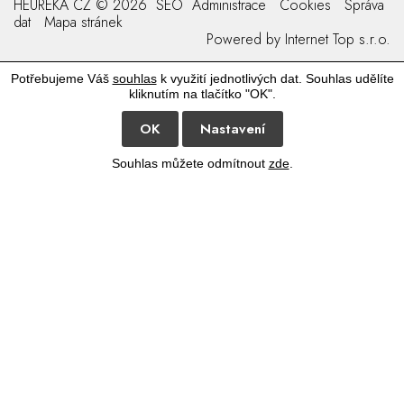
HEURÉKA CZ © 2026
SEO
Administrace
Cookies
Správa
dat
Mapa stránek
Powered by
Internet Top s.r.o.
Potřebujeme Váš
souhlas
k využití jednotlivých dat. Souhlas udělíte
kliknutím na tlačítko "OK".
OK
Nastavení
Souhlas můžete odmítnout
zde
.