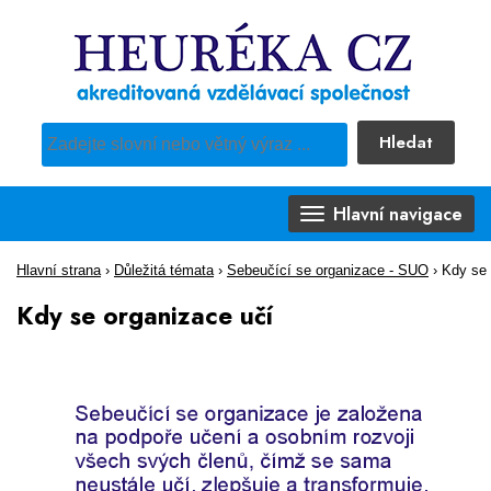
Hledat
Pro vyhledávání obsahu webu použijte předdefinovaný výběr
Hlavní navigace
Hlavní strana
›
Důležitá témata
›
Sebeučící se organizace - SUO
›
Kdy se 
Kdy se organizace učí