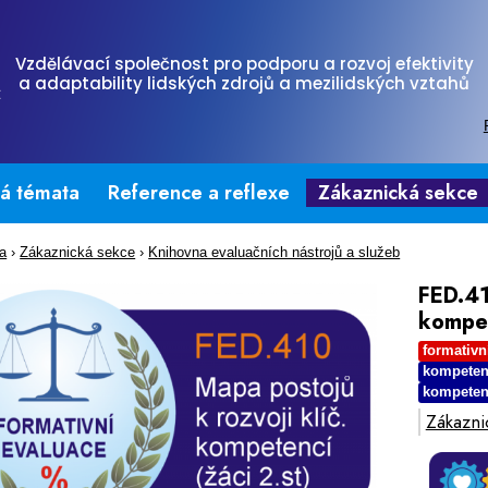
Vzdělávací společnost pro podporu a rozvoj efektivity
a adaptability lidských zdrojů a mezilidských vztahů
tá témata
Reference a reflexe
Zákaznická sekce
na
›
Zákaznická sekce
›
Knihovna evaluačních nástrojů a služeb
FED.41
kompe
formativn
kompeten
kompeten
Zákazni