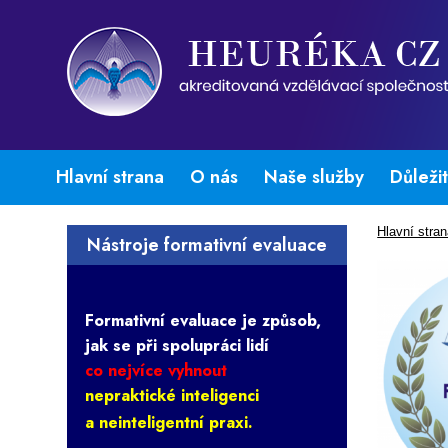
Hlavní strana
O nás
Naše služby
Důleži
Hlavní stra
Nástroje formativní evaluace
Formativní evaluace je způsob,
jak se při spolupráci lidí
co nejvíce vyhnout
nepraktické inteligenci
a neinteligentní praxi.