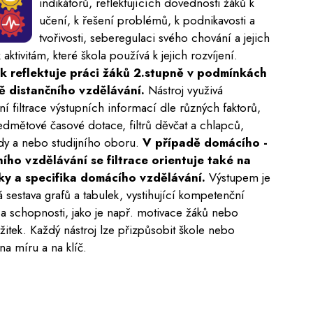
indikátorů, reflektujících dovednosti žáků k
učení, k řešení problémů, k podnikavosti a
tvořivosti, seberegulaci svého chování a jejich
 aktivitám, které škola používá k jejich rozvíjení.
k reflektuje práci žáků 2.stupně v podmínkách
ě distančního vzdělávání.
Nástroj využivá
ní filtrace výstupních informací dle různých faktorů,
edmětové časové dotace, filtrů děvčat a chlapců,
řídy a nebo studijního oboru.
V případě domácího -
ního vzdělávání se filtrace orientuje také na
y a specifika domácího vzdělávání.
Výstupem je
á sestava grafů a tabulek, vystihující kompetenční
a schopnosti, jako je např. motivace žáků nebo
žitek. Každý nástroj lze přizpůsobit škole nebo
na míru a na klíč.