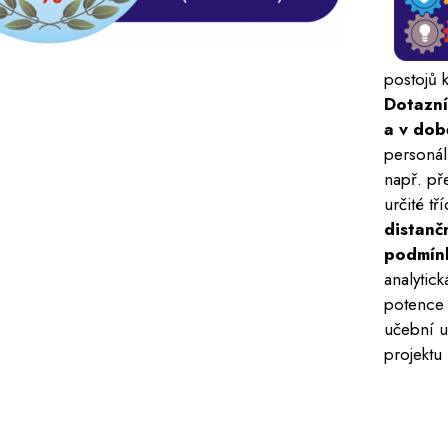
postojů k
Dotazní
a v dob
personál
např. př
určité t
distanč
podmínk
analytick
potence 
učební u
projektu 