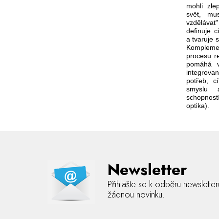
mohli zle
svět, mu
vzděláva
definuje 
a tvaruje 
Komplemen
procesu re
pomáhá v
integrovan
potřeb, c
smyslu a
schopnos
optika).
Newsletter
Přihlašte se k odběru newslette
žádnou novinku.