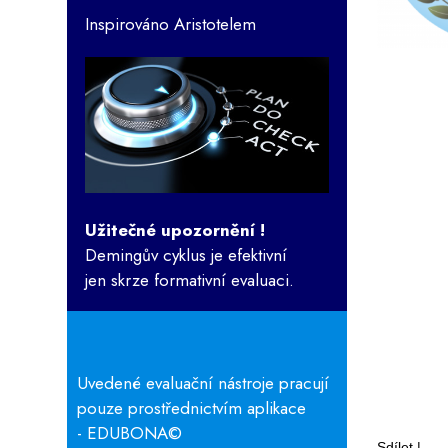
Inspirováno Aristotelem
Užitečné upozornění !
Demingův cyklus je efektivní
jen skrze formativní evaluaci.
Uvedené evaluační nástroje pracují
pouze prostřednictvím aplikace
- EDUBONA
©
Sdílet
|