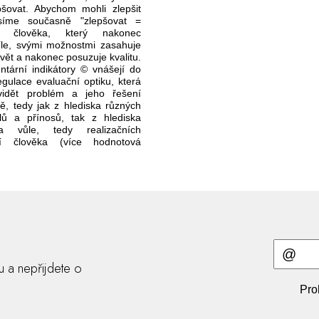
pšovat. Abychom mohli zlepšit
síme současně "zlepšovat =
t" člověka, který nakonec
cíle, svými možnostmi zasahuje
svět a nakonec posuzuje kvalitu.
tární indikátory © vnášejí do
gulace evaluační optiku, která
idět problém a jeho řešení
ě, tedy jak z hlediska různých
ílů a přínosů, tak z hlediska
 vůle, tedy realizačních
tí člověka (více hodnotová
ru a nepřijdete o
Pro