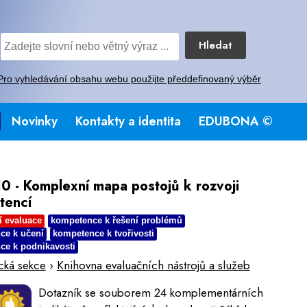
Hledat
Pro vyhledávání obsahu webu použijte předdefinovaný výběr
Novinky
Kontakty a identita
EDUBONA ©
0 - Komplexní mapa postojů k rozvoji
tencí
í evaluace
kompetence k řešení problémů
ce k učení
kompetence k tvořivosti
ce k podnikavosti
cká sekce
›
Knihovna evaluačních nástrojů a služeb
Dotazník se souborem 24 komplementárních