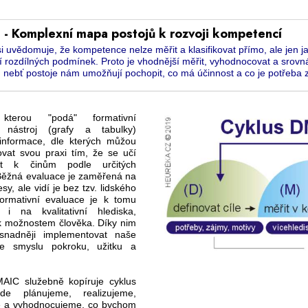
 - Komplexní mapa postojů k rozvoji kompetencí
i uvědomuje, že kompetence nelze měřit a klasifikovat přímo, ale jen 
í rozdílných podmínek. Proto je vhodnější měřit, vyhodnocovat a srovná
 nebť postoje nám umožňují pochopit, co má účinnost a co je potřeba z
kterou "podá" formativní
í nástroj (grafy a tabulky)
informace, dle kterých můžou
ovat svou praxi tím, že se učí
at k činům podle určitých
 Běžná evaluace je zaměřená na
esy, ale vidí je bez tzv. lidského
Formativní evaluace je k tomu
i na kvalitativní hlediska,
k možnostem člověka. Díky nim
nadněji implementovat naše
e smyslu pokroku, užitku a
AIC služebně kopíruje cyklus
e plánujeme, realizujeme,
 a vyhodnocujeme, co bychom