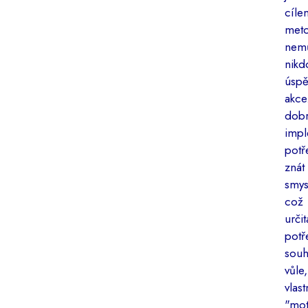
c
met
nem
nik
úsp
ak
dob
impl
pot
zná
smy
což
urči
potř
sou
vůl
vlas
"mot