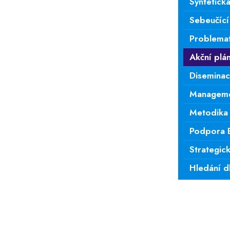
Syntetick
Sebeučící
Problemat
Akční plán
Diseminac
Manageme
Metodika
Podpora 
Strategic
Hledání dl