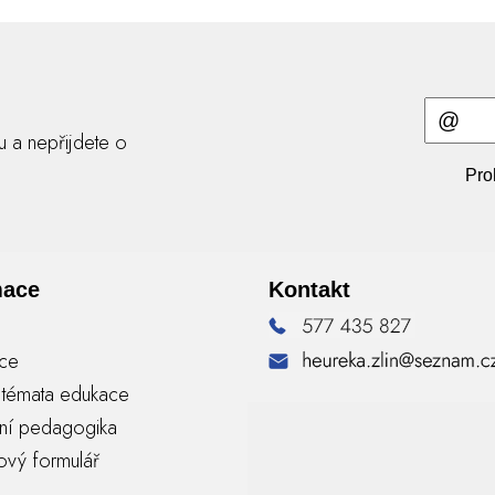
ru a nepřijdete o
Pro
mace
Kontakt
nce
á témata edukace
vní pedagogika
ový formulář