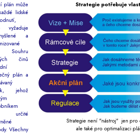
í plán může
Strategie potřebuje vlast
každé lidské
odnutí,
ré vyžaduje
myšlené a
nizované
y. Souhru
ských činů
dní
ečný plán a
ávaný
tek, jehož
mým
ebníkem
ou určité
Strategie není "nástroj" jen pro
tněné
ale také pro optimalizaci pl
dy. Všechny