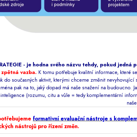
RATEGIE - je hodna svého názvu tehdy, pokud jedná 
í zpětná vazba.
K tomu potřebuje kvalitní informace, které se
ak do současných aktivit, kterými chceme změnit nevyhovující s
jména pak na to, jaký dopad má naše snažení na budoucno. J
 inteligence (rozumu, citu a vůle = tedy komplementární info
naše
potřebujeme
formativní evaluační nástroje s komple
ckých nástrojů pro řízení změn.