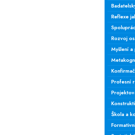
Badatelsk
Reflexe ja
Spoluprác
Rozvoj os
Myšlení a
Metakogni
Konfirmač
Profesní r
Projektov
Konstrukt
Škola a 
Schema
z ni
Formativn