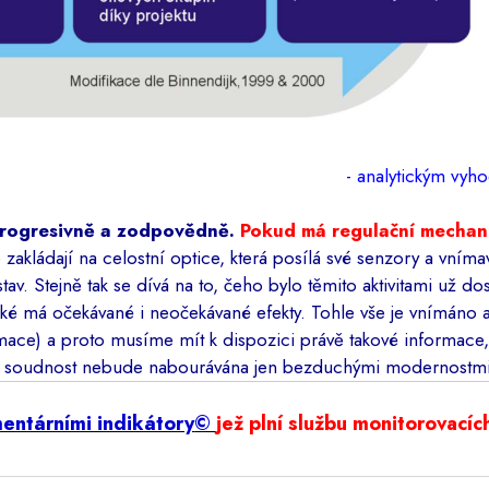
- analytickým vy
progresivně a zodpovědně.
Pokud má regulační mechan
 zakládají na celostní optice, která posílá své senzory a vníma
tav. Stejně tak se dívá na to, čeho bylo těmito aktivitami už 
aké má očekávané i neočekávané efekty. Tohle vše je vnímáno
rmace) a proto musíme mít k dispozici právě takové informace
 soudnost nebude nabourávána
jen
bezduchými modernostmi
mentárními indikátory
©
jež plní službu monitorovacích