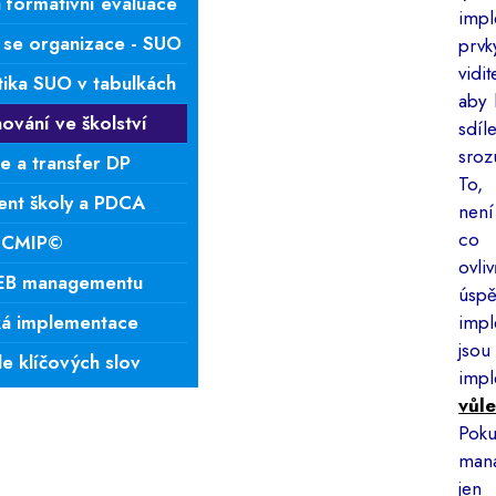
á formativní evaluace
impl
 se organizace - SUO
prvk
vidi
ika SUO v tabulkách
aby 
ování ve školství
sdíl
sroz
e a transfer DP
To,
nt školy a PDCA
není
co
 CMIP©
ovli
EB managementu
úspě
ká implementace
impl
jsou 
e klíčových slov
imp
vůl
Po
man
je