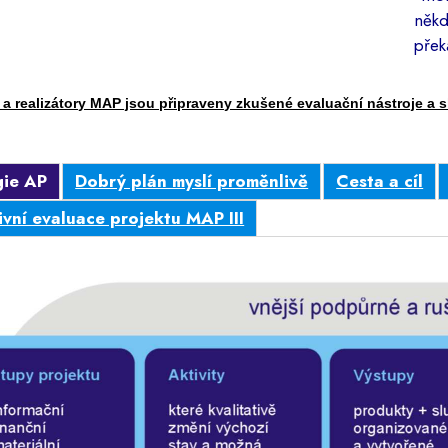
někd
přek
 a realizátory MAP jsou připraveny zkušené evaluační nástroje a s
gie AP
Dobrý plán myslí proměnlivě
Cesta a cíl
ivní evaluace projektu MAP III