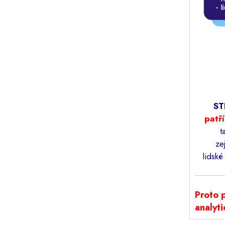
ST
patř
t
ze
lidské
Proto 
analyti