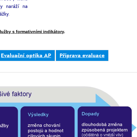
y naráží na
ážky.
lužby s formativními indikátory
.
Evaluační optika AP
Příprava evaluace