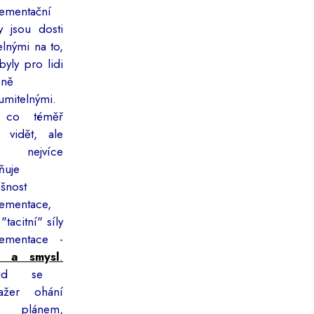
ementační
y jsou dosti
telnými na to,
byly pro lidi
eně
umitelnými.
 co téměř
 vidět, ale
 nejvíce
vňuje
šnost
ementace,
"tacitní" síly
lementace -
e a smysl
.
kud se
ažer ohání
n plánem,