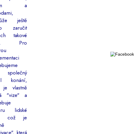
ílem a
odami,
ůže ještě
do zaručit
ěch takové
ce. Pro
rou
ementaci
řebujeme
t společný
sl konání,
 je vlastně
tá "vize" a
ebuje
hru lidské
e, což je
tně
ivace", která