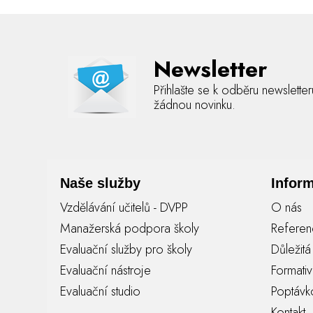
Newsletter
Přihlašte se k odběru newslette
žádnou novinku.
Naše služby
Infor
Vzdělávání učitelů - DVPP
O nás
Manažerská podpora školy
Refere
Evaluační služby pro školy
Důležit
Evaluační nástroje
Formati
Evaluační studio
Poptávk
Kontakt