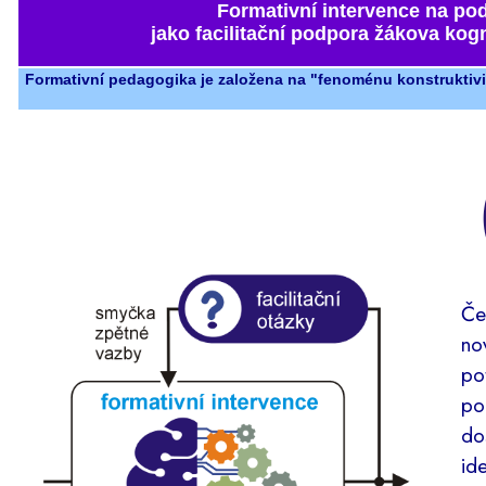
Formativní intervence na po
jako facilitační podpora žákova kog
Formativní pedagogika je založena na "fenoménu konstruktivi
Če
no
po
po
do
id