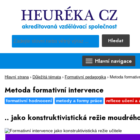
Hledat
Pro vyhledávání obsahu webu použijte předdefinovaný výběr
Hlavní navigace
Hlavní strana
›
Důležitá témata
›
Formativní pedagogika
›
Metoda formativn
Metoda formativní intervence
formativní hodnocení
metody a formy práce
reflexe učení a
.. jako konstruktivistická režie moudréh