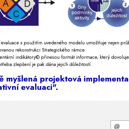
 evaluace s použitím uvedeného modelu umožňuje nejen průb
ovanou rekonstrukci Strategického rámce.
tární indikátory© přinesou formát informace, který dovoluje 
třeba zlepšení je pak dána jejich důležitostí.
 myšlená projektová implementac
tivní evaluaci".