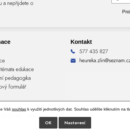
ru a nepřijdete o
Pro
mace
Kontakt
nce
á témata edukace
vní pedagogika
ový formulář
me Váš
souhlas
k využití jednotlivých dat. Souhlas udělíte kliknutím na tl
Správa dat
Mapa stránek
OK
Nastavení