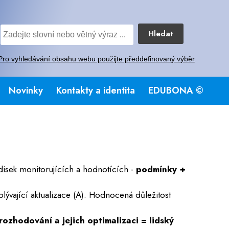
Hledat
Pro vyhledávání obsahu webu použijte předdefinovaný výběr
Novinky
Kontakty a identita
EDUBONA ©
edisek monitorujících a hodnotících -
podmínky +
lývající aktualizace (A). Hodnocená důležitost
rozhodování a jejich optimalizaci = lidský