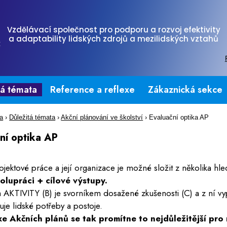
Vzdělávací společnost pro podporu a rozvoj efektivity
a adaptability lidských zdrojů a mezilidských vztahů
tá témata
Reference a reflexe
Zákaznická sekce
na
›
Důležitá témata
›
Akční plánování ve školství
›
Evaluační optika AP
ní optika AP
rojektové práce a její organizace je možné složit z několika hl
polupráci + cílové výstupy.
 AKTIVITY (B) je svorníkem dosažené zkušenosti (C) a z ní vyp
uje lidské potřeby a postoje.
xe Akčních plánů se tak promítne to nejdůležitější pro 