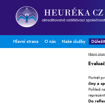
Hlavní strana
O nás
Naše služby
Důleži
Hlavní stra
Evaluač
Portrét p
činy a s
Pohled na
reprezent
Do refle