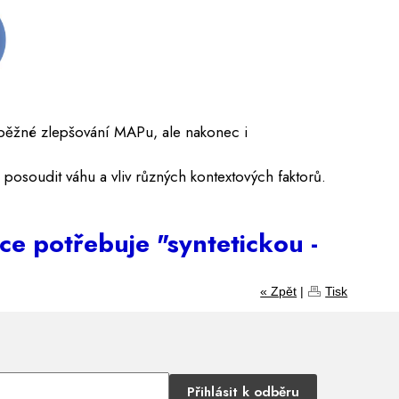
ěžné zlepšování MAPu, ale nakonec i
posoudit váhu a vliv různých kontextových faktorů.
e potřebuje "syntetickou -
« Zpět
|
Tisk
Přihlásit k odběru