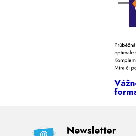
Průběžná
optimaliz
Komplemen
Míra či po
Vážně
forma
Newsletter