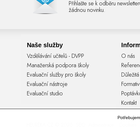
Přihlašte se k odběru newslette
žádnou novinku.
Naše služby
Infor
Vzdělávání učitelů - DVPP
O nás
Manažerská podpora školy
Refere
Evaluační služby pro školy
Důležit
Evaluační nástroje
Formati
Evaluační studio
Poptávk
Kontakt
Potřebuje
HEURÉKA CZ © 2026
SEO
Administrace
Cookies