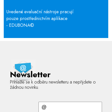
Uvedené evaluační nástroje pracují
pouze prostřednictvím aplikace
- EDUBONA
©
Newsletter
Přihlašte se k odběru newsletteru a nepřijdete o
žádnou novinku.