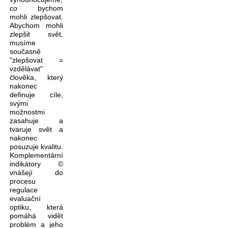
co bychom
mohli zlepšovat.
Abychom mohli
zlepšit svět,
musíme
současně
"zlepšovat =
vzdělávat"
člověka, který
nakonec
definuje cíle,
svými
možnostmi
zasahuje a
tvaruje svět a
nakonec
posuzuje kvalitu.
Komplementární
indikátory ©
vnášejí do
procesu
regulace
evaluační
optiku, která
pomáhá vidět
problém a jeho