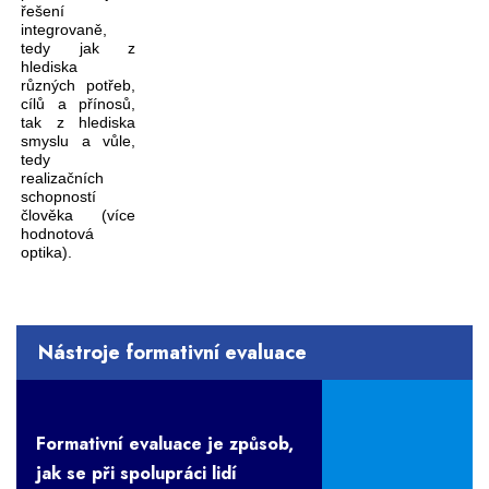
řešení
integrovaně,
tedy jak z
hlediska
různých potřeb,
cílů a přínosů,
tak z hlediska
smyslu a vůle,
tedy
realizačních
schopností
člověka (více
hodnotová
optika).
Nástroje formativní evaluace
Formativní evaluace je způsob,
jak se při spolupráci lidí