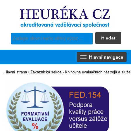
Hledat
Pro vyhledávání obsahu webu použijte předdefinovaný výběr
Hlavní navigace
Hlavní strana
›
Zákaznická sekce
›
Knihovna evaluačních nástrojů a služe