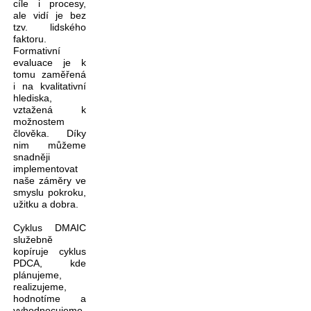
cíle i procesy,
ale vidí je bez
tzv. lidského
faktoru.
Formativní
evaluace je k
tomu zaměřená
i na kvalitativní
hlediska,
vztažená k
možnostem
člověka. Díky
nim můžeme
snadněji
implementovat
naše záměry ve
smyslu pokroku,
užitku a dobra.
Cyklus DMAIC
služebně
kopíruje cyklus
PDCA, kde
plánujeme,
realizujeme,
hodnotíme a
vyhodnocujeme,