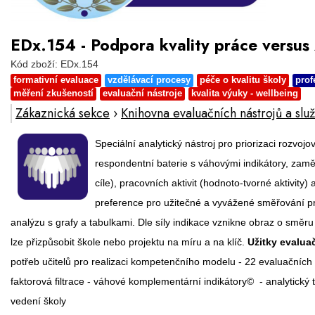
EDx.154 - Podpora kvality práce versus 
Kód zboží: EDx.154
formativní evaluace
vzdělávací procesy
péče o kvalitu školy
prof
měření zkušeností
evaluační nástroje
kvalita výuky - wellbeing
Zákaznická sekce
›
Knihovna evaluačních nástrojů a slu
Speciální analytický nástroj pro priorizaci rozvo
respondentní baterie s váhovými indikátory, zamě
cíle), pracovních aktivit (hodnoto-tvorné aktivit
preference pro užitečné a vyvážené směřování pr
analýzu s grafy a tabulkami. Dle síly indikace vznikne obraz o směru 
lze přizpůsobit škole nebo projektu na míru a na klíč.
Užitky evalua
potřeb učitelů pro realizaci kompetenčního modelu - 22 evaluačních 
faktorová filtrace - váhové komplementární indikátory© - analytický 
vedení školy