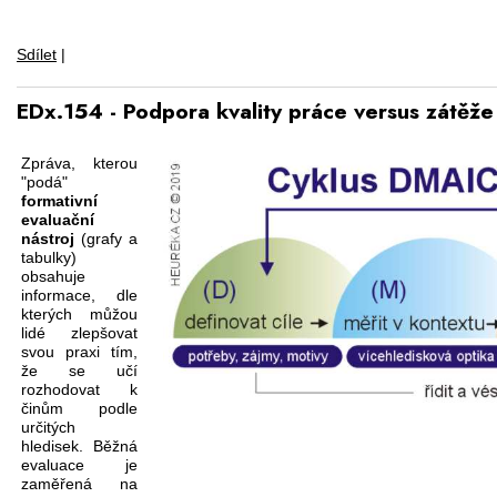
Sdílet
|
EDx.154 - Podpora kvality práce versus zátěže 
Zpráva, kterou
"podá"
formativní
evaluační
nástroj
(grafy a
tabulky)
obsahuje
informace, dle
kterých můžou
lidé zlepšovat
svou praxi tím,
že se učí
rozhodovat k
činům podle
určitých
hledisek. Běžná
evaluace je
zaměřená na