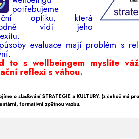
potřebujeme
uační optiku, která
ohodně vidí jeho
exitu.
způsoby evaluace mají problém s rel
vní.
d to s wellbeingem myslíte váž
ační reflexi s váhou.
ojíme o slaďování STRATEGIE a KULTURY, (z čehož má pr
ntární, formativní zpětnou vazbu.