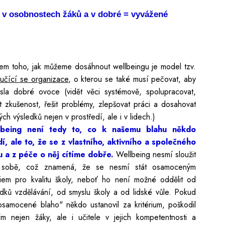
t v osobnostech žáků a v dobré = vyvážené
em toho, jak můžeme dosáhnout wellbeingu je model tzv.
učící se organizace
, o kterou se také musí pečovat, aby
esla dobré ovoce (vidět věci systémově, spolupracovat,
et zkušenost, řešit problémy, zlepšovat práci a dosahovat
ch výsledků nejen v prostředí, ale i v lidech.)
lbeing není tedy to, co k našemu blahu někdo
dí, ale to, že se z vlastního, aktivního a společného
u a z péče o něj cítíme dobře.
Wellbeing nesmí sloužit
 sobě, což znamená, že se nesmí stát osamoceným
ériem pro kvalitu školy, neboť ho není možné oddělit od
edků vzdělávání, od smyslu školy a od lidské vůle. Pokud
osamocené blaho" někdo ustanovil za kritérium, poškodil
ím nejen žáky, ale i učitele v jejich kompetentnosti a