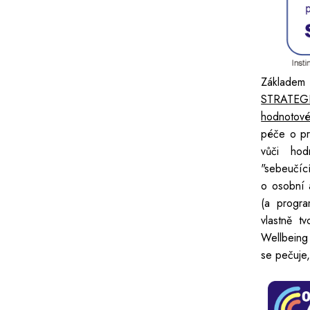
Základem
STRATEGI
hodnotové
péče o pr
vůči ho
"sebeučící
o osobní a
(a progra
vlastně tv
Wellbeing 
se pečuje,