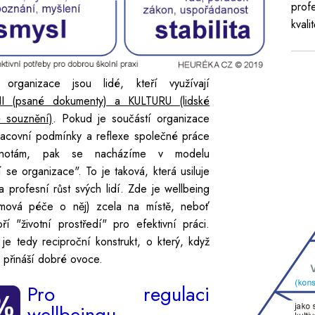
prof
kvali
 organizace jsou lidé, kteří využívají
I (psané dokumenty) a KULTURU (lidské
 souznění)
. Pokud je součástí organizace
acovní podmínky a reflexe společné práce
dnotám, pak se nacházíme v modelu
 se organizace". To je taková, která usiluje
 profesní růst svých lidí. Zde je wellbeing
mová péče o něj) zcela na místě, neboť
oří "životní prostředí" pro efektivní práci.
je tedy reciproční konstrukt, o který, když
 přináší dobré ovoce.
Pro regulaci
wellbeingu