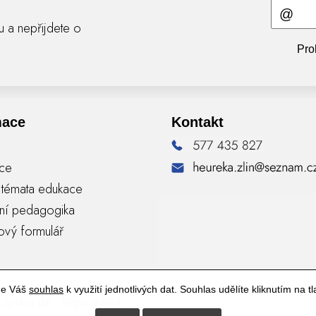
ru a nepřijdete o
Pro
mace
Kontakt
nce
á témata edukace
vní pedagogika
ový formulář
me Váš
souhlas
k využití jednotlivých dat. Souhlas udělíte kliknutím na tl
Správa dat
Mapa stránek