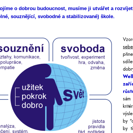
ojíme o dobrou budoucnost, musíme ji utvářet a rozvíje
lné, souznějící, svobodné a stabilizované) škole.
Vzor
sebe
přin
sdíl
dobrý
Wel
zaří
růst
sám
krit
výsl
by "
by t