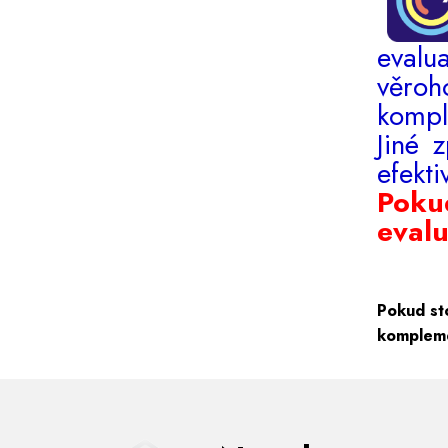
eval
věr
kompl
Jiné 
efekti
Poku
evalu
Pokud st
kompleme