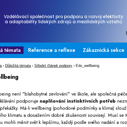
Vzdělávací společnost pro podporu a rozvoj efektivity
a adaptability lidských zdrojů a mezilidských vztahů
tá témata
Reference a reflexe
Zákaznická sekce
na
›
Důležitá témata
›
Střední článek podpory
›
Edu_wellbeing
llbeing
eing není "blahobytné zevlování" ve škole, ale společná péč
zdělávání podporuje
naplňování instinktivních potřeb
nezna
í překážky. Má-li wellbeing (pohodové podmínky a klima) slouži
o klimatu a dosažením dobré zkušenosti souvisejí. Musí se ted
u mohli měnit svět k lepšímu, každý podle svého nadání a roz