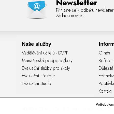
Newsletter
Přihlašte se k odběru newslette
žádnou novinku.
Naše služby
Infor
Vzdělávání učitelů - DVPP
O nás
Manažerská podpora školy
Refere
Evaluační služby pro školy
Důležit
Evaluační nástroje
Formati
Evaluační studio
Poptávk
Kontakt
Potřebuje
HEURÉKA CZ © 2026
SEO
Administrace
Cookies