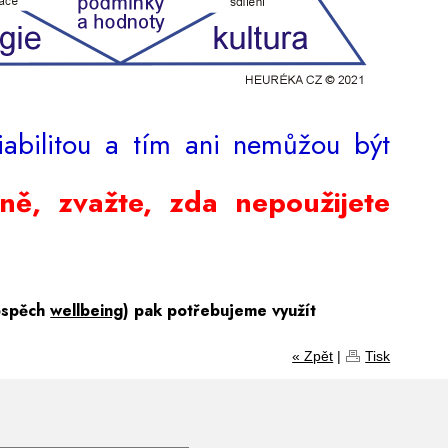
iabilitou a tím ani nemůžou být
ně, zvažte, zda nepoužijete
ospěch
wellbeing
) pak potřebujeme využít
« Zpět
|
Tisk