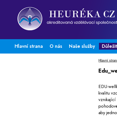
Hlavní strana
O nás
Naše služby
Důleži
Hlavní stra
Edu_we
EDU-wellb
kvalitu v
vznikajíc
pohodovéh
aby jedno