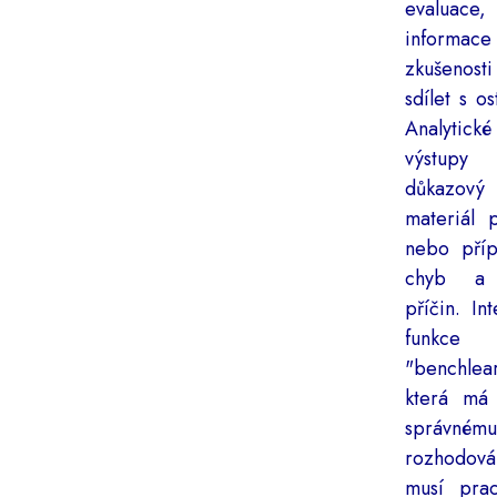
evaluace
inform
zkušenosti
sdílet s os
Analytické
výstupy
důkazový
materiál 
nebo příp
chyb a 
příčin. In
funkce
"benchlear
která má 
správnému
rozhodová
musí prac