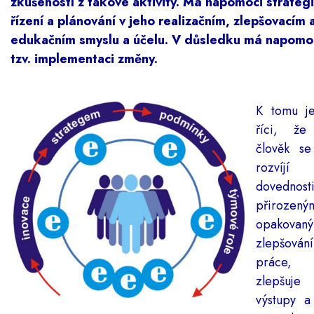
zkušeností z takové aktivity. Má napomoci strate
řízení a plánování v jeho realizačním, zlepšovacím 
edukačním smyslu a účelu. V důsledku má napomoc
tzv. implementaci změny.
K tomu je
říci, že
člověk se
rozvíj
dovednost
přiroze
opakovan
zlepšován
práce,
zlepšuj
výstupy a 