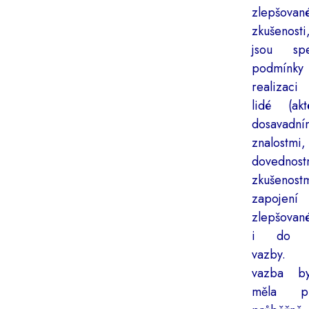
zlepšovan
zkušenosti
jsou spec
podmínk
realizaci
lidé (akt
dosavadní
znalostmi,
dovedno
zkušenost
zapoje
zlepšovan
i do z
vazby. 
vazba b
měla pr