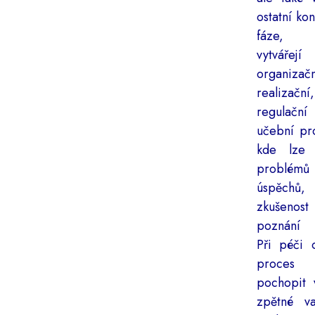
ostatní ko
fáze, 
vytvářejí
organizačn
realizační,
regula
učební pro
kde lze 
problé
úspěchů
zkušen
poznání 
Při péči 
proces
pochopit 
zpětné v