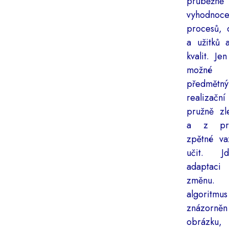
průběžn
vyhodnoc
procesů, 
a užitků a
kvalit. Je
možné
předmětn
realizační
pružně zl
a z prů
zpětné va
učit. 
adapta
změnu. 
algorit
znázorn
obrázku, 