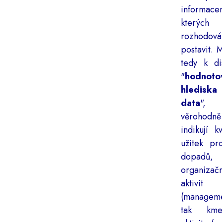
informace
kterýc
rozhodová
postavit. 
tedy k di
"
hodnoto
hledis
data
", 
věrohodně
indikují k
užitek pr
dopadů
organizač
aktivit
(manageme
tak kme