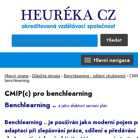
Hledat
Pro vyhledávání obsahu webu použijte předdefinovaný výběr
Hlavní navigace
Hlavní strana
›
Důležitá témata
›
Benchlearning - sdílení zkušeností
›
CMIP
benchlearning
CMIP(c) pro benchlearning
Benchlearning ..
a jeho efektivní servisní plán
Benchlearning .. je používán jako moderní pojem p
adaptaci při zlepšování práce, sdílení a předávání