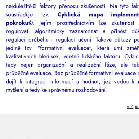
nejdůležitější faktory přenosu zkušeností. Na tyto fak
soustřeďuje tzv.
Cyklická mapa implement
pokroku
©
. Jejím prostřednictvím lze zkušenost 
regulovat, algoritmicky zaznamenat a přinést d
regulaci průběhu i regulaci učení. Takové důkazy po
jedině tzv. "formativní evaluace", která umí změř
kvalitativních hledisek, včetně lidského faktoru. Cykli
tedy nejen organizační a realizační fáze, ale ta
průběžné evaluace. Bez průběžné formativní evaluace
dojít k integraci informací a hodnot, jež vedou k
myšlení a tedy ke správnému rozhodování.
« Zpě