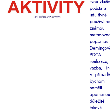
svou zkuše
podstatě
intuitivně
používám
známou
metadoved
popsan
Demingově
PDCA (
realizace,
vazba, in
V případě
bychom
neměli
opomenout
důležité 
takové