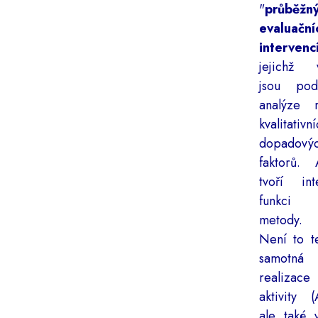
"
průběžn
evaluační
intervenc
jejichž v
jsou pod
analýze r
kvalitati
dopadový
faktorů. 
tvoří int
funkci
metody.
Není to t
samotná
realizace
aktivity (
ale také 