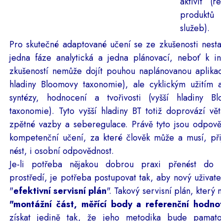
aktivit (r
produk
služeb).
Pro skutečné adaptované učení se ze zkušenosti nesta
jedna fáze analytická a jedna plánovací, neboť k in
zkušeností nemůže dojít pouhou naplánovanou aplikací
hladiny Bloomovy taxonomie), ale cyklickým užitím a
syntézy, hodnocení a tvořivosti (vyšší hladiny B
taxonomie). Tyto vyšší hladiny BT totiž doprovází vět
zpětné vazby a seberegulace. Právě tyto jsou odpov
kompetenční učení, za které člověk může a musí, při
nést, i osobní odpovědnost.
Je-li potřeba nějakou dobrou praxi přenést do 
prostředí, je potřeba postupovat tak, aby nový uživate
"
efektivní servisní plán
". Takový servisní plán, který
"montážní část, měřící body a referenční hodno
získat jedině tak, že jeho metodika bude pamat